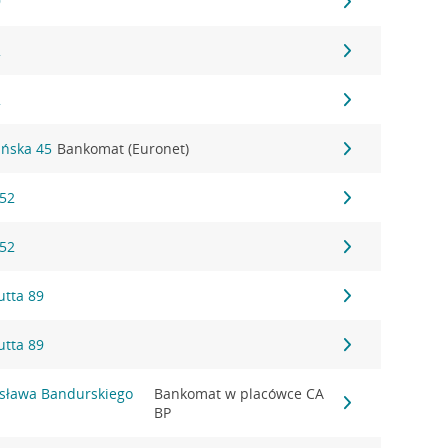
9
2
2
ańska 45
Bankomat (Euronet)
 52
 52
utta 89
utta 89
ysława Bandurskiego
Bankomat w placówce CA
BP