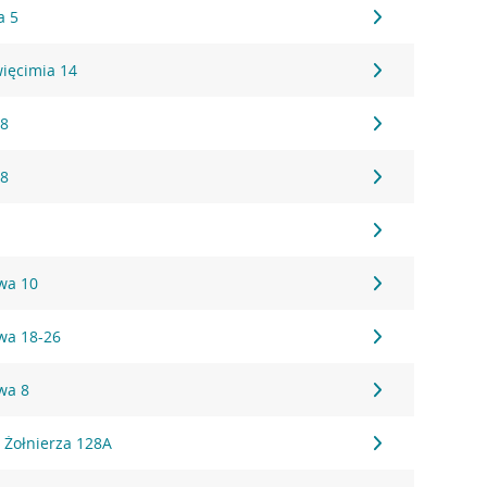
a 5
więcimia 14
 8
 8
wa 10
wa 18-26
wa 8
ł Żołnierza 128A