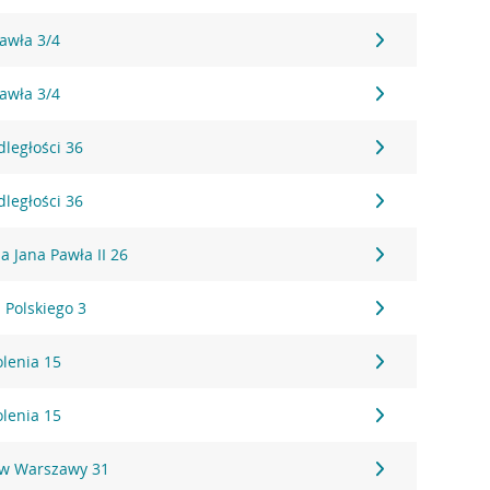
Pawła 3/4
Pawła 3/4
dległości 36
dległości 36
ża Jana Pawła II 26
 Polskiego 3
olenia 15
olenia 15
ów Warszawy 31