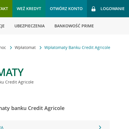
TAKT
WEŹ KREDYT
OTWÓRZ KONTO
LOGOWANIE
JE
UBEZPIECZENIA
BANKOWOŚĆ PRIME
omoc
Wpłatomat
Wpłatomaty Banku Credit Agricole
MATY
u Credit Agricole
maty banku Credit Agricole
2A