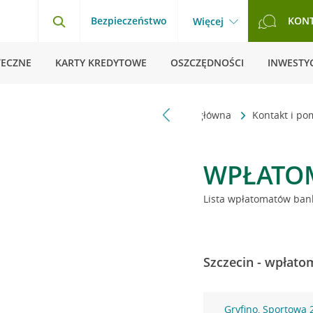
Bezpieczeństwo
KON
Więcej
TECZNE
KARTY KREDYTOWE
OSZCZĘDNOŚCI
INWESTYC
Strona główna
Kontakt i p
WPŁATO
Lista wpłatomatów bank
Szczecin - wpłato
Gryfino, Sportowa 