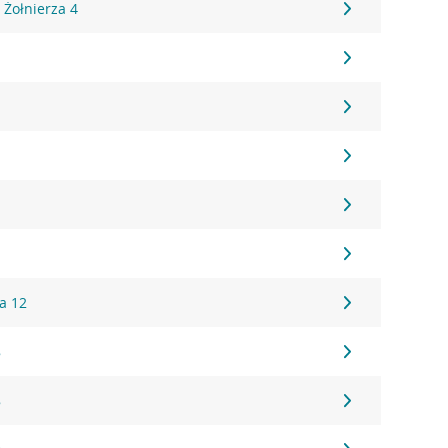
ł Żołnierza 4
a 12
8
8