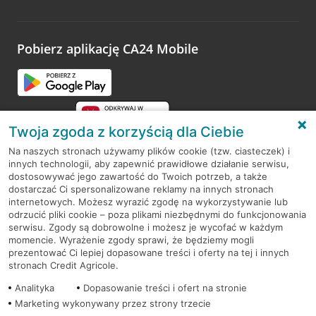
Wystarczy przejść na stronę
Oceń wizytę
, wyszukać
odwiedzoną placówkę i wypełnić formularz w ramach
platformy Profil Firmy w Google. Dziękujemy za wszystkie
opinie.
Pobierz aplikację CA24 Mobile
Przejdź do pytania
Twoja zgoda z korzyścią dla Ciebie
Na naszych stronach używamy plików cookie (tzw. ciasteczek) i
innych technologii, aby zapewnić prawidłowe działanie serwisu,
RODO
dostosowywać jego zawartość do Twoich potrzeb, a także
dostarczać Ci spersonalizowane reklamy na innych stronach
Regulamin serwisu
internetowych. Możesz wyrazić zgodę na wykorzystywanie lub
odrzucić pliki cookie – poza plikami niezbędnymi do funkcjonowania
Mapa serwisu
serwisu. Zgody są dobrowolne i możesz je wycofać w każdym
momencie. Wyrażenie zgody sprawi, że będziemy mogli
Polityka
Cookies
prezentować Ci lepiej dopasowane treści i oferty na tej i innych
stronach Credit Agricole.
Polityka prywatności
Analityka
Dopasowanie treści i ofert na stronie
Marketing wykonywany przez strony trzecie