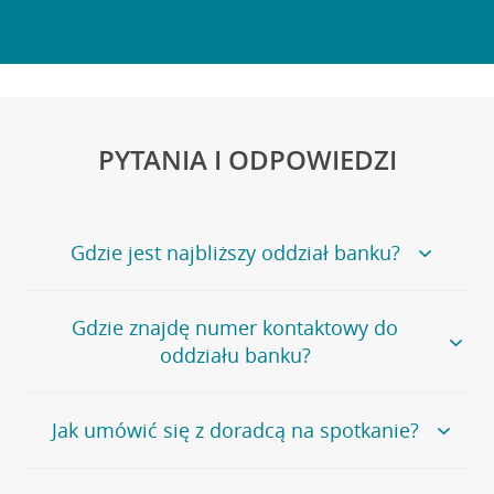
PYTANIA I ODPOWIEDZI
Gdzie jest najbliższy oddział banku?
Jeśli szukasz oddziału naszego banku, zapraszamy na
Gdzie znajdę numer kontaktowy do
stronę
Placówki i bankomaty
, na której znajduje się
oddziału banku?
wygodna wyszukiwarka.
Alternatywnie, możesz skorzystać z pełnej
listy naszych
oddziałów
.
Bank Credit Agricole nie udostępnia ogólnego numeru
Jak umówić się z doradcą na spotkanie?
telefonu do placówki bankowej.
Przejdź do pytania
Polecamy skorzystanie z możliwości wcześniejszego