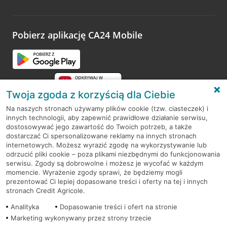
Wystarczy przejść na stronę
Oceń wizytę
, wyszukać
odwiedzoną placówkę i wypełnić formularz w ramach
platformy Profil Firmy w Google. Dziękujemy za wszystkie
opinie.
Pobierz aplikację CA24 Mobile
Przejdź do pytania
Twoja zgoda z korzyścią dla Ciebie
Na naszych stronach używamy plików cookie (tzw. ciasteczek) i
innych technologii, aby zapewnić prawidłowe działanie serwisu,
RODO
dostosowywać jego zawartość do Twoich potrzeb, a także
dostarczać Ci spersonalizowane reklamy na innych stronach
Regulamin serwisu
internetowych. Możesz wyrazić zgodę na wykorzystywanie lub
odrzucić pliki cookie – poza plikami niezbędnymi do funkcjonowania
Mapa serwisu
serwisu. Zgody są dobrowolne i możesz je wycofać w każdym
momencie. Wyrażenie zgody sprawi, że będziemy mogli
Polityka
Cookies
prezentować Ci lepiej dopasowane treści i oferty na tej i innych
stronach Credit Agricole.
Polityka prywatności
Analityka
Dopasowanie treści i ofert na stronie
Marketing wykonywany przez strony trzecie