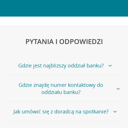
PYTANIA I ODPOWIEDZI
Gdzie jest najbliższy oddział banku?
Jeśli szukasz oddziału naszego banku, zapraszamy na
Gdzie znajdę numer kontaktowy do
stronę
Placówki i bankomaty
, na której znajduje się
oddziału banku?
wygodna wyszukiwarka.
Alternatywnie, możesz skorzystać z pełnej
listy naszych
oddziałów
.
Bank Credit Agricole nie udostępnia ogólnego numeru
Jak umówić się z doradcą na spotkanie?
telefonu do placówki bankowej.
Przejdź do pytania
Polecamy skorzystanie z możliwości wcześniejszego