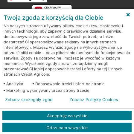
Twoja zgoda z korzyścią dla Ciebie
Na naszych stronach używamy plików cookie (tzw. ciasteczek) i
innych technologii, aby zapewnić prawidłowe działanie serwisu,
RODO
dostosowywać jego zawartość do Twoich potrzeb, a także
dostarczać Ci spersonalizowane reklamy na innych stronach
Regulamin serwisu
internetowych. Możesz wyrazić zgodę na wykorzystywanie lub
odrzucić pliki cookie – poza plikami niezbędnymi do funkcjonowania
Mapa serwisu
serwisu. Zgody są dobrowolne i możesz je wycofać w każdym
momencie. Wyrażenie zgody sprawi, że będziemy mogli
Polityka
Cookies
prezentować Ci lepiej dopasowane treści i oferty na tej i innych
stronach Credit Agricole.
Polityka prywatności
Analityka
Dopasowanie treści i ofert na stronie
Marketing wykonywany przez strony trzecie
Zobacz szczegóły zgód
Zobacz Politykę Cookies
© 2026 Credit Agricole Bank Polska S.A. Wszelkie prawa zastrzeżone
Akceptuję wszystkie
Odrzucam wszystkie