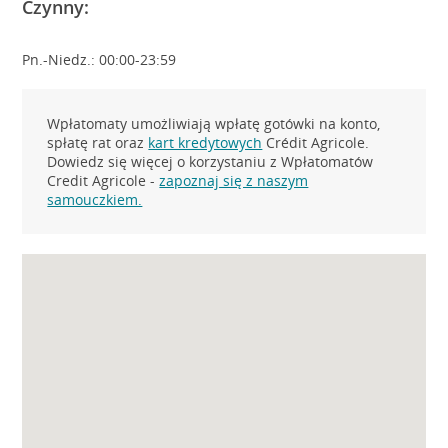
Czynny:
Pn.-Niedz.: 00:00-23:59
Wpłatomaty umożliwiają wpłatę gotówki na konto,
spłatę rat oraz
kart kredytowych
Crédit Agricole.
Dowiedz się więcej o korzystaniu z Wpłatomatów
Credit Agricole -
zapoznaj się z naszym
samouczkiem.