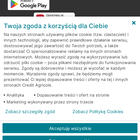
Twoja zgoda z korzyścią dla Ciebie
Na naszych stronach używamy plików cookie (tzw. ciasteczek) i
innych technologii, aby zapewnić prawidłowe działanie serwisu,
RODO
dostosowywać jego zawartość do Twoich potrzeb, a także
dostarczać Ci spersonalizowane reklamy na innych stronach
Regulamin serwisu
internetowych. Możesz wyrazić zgodę na wykorzystywanie lub
odrzucić pliki cookie – poza plikami niezbędnymi do funkcjonowania
Mapa serwisu
serwisu. Zgody są dobrowolne i możesz je wycofać w każdym
momencie. Wyrażenie zgody sprawi, że będziemy mogli
Polityka
Cookies
prezentować Ci lepiej dopasowane treści i oferty na tej i innych
stronach Credit Agricole.
Polityka prywatności
Analityka
Dopasowanie treści i ofert na stronie
Marketing wykonywany przez strony trzecie
Zobacz szczegóły zgód
Zobacz Politykę Cookies
© 2026 Credit Agricole Bank Polska S.A. Wszelkie prawa zastrzeżone
Akceptuję wszystkie