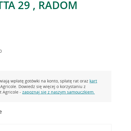
TA 29 , RADOM
0
iają wpłatę gotówki na konto, spłatę rat oraz
kart
Agricole. Dowiedz się więcej o korzystaniu z
 Agricole -
zapoznaj się z naszym samouczkiem.
e