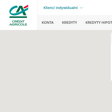
Klienci indywidualni
KONTA
KREDYTY
KREDYTY HIPO