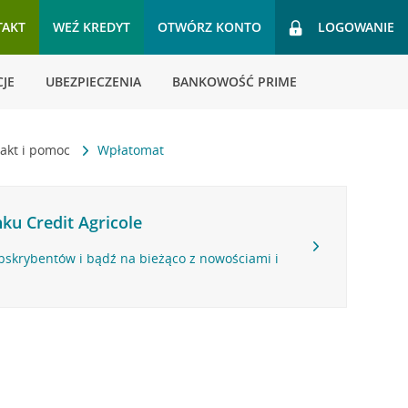
TAKT
WEŹ KREDYT
OTWÓRZ KONTO
LOGOWANIE
JE
UBEZPIECZENIA
BANKOWOŚĆ PRIME
akt i pomoc
Wpłatomat
ku Credit Agricole
bskrybentów i bądź na bieżąco z nowościami i