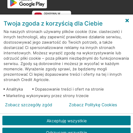
Twoja zgoda z korzyścią dla Ciebie
Na naszych stronach używamy plików cookie (tzw. ciasteczek) i
innych technologii, aby zapewnić prawidłowe działanie serwisu,
RODO
dostosowywać jego zawartość do Twoich potrzeb, a także
dostarczać Ci spersonalizowane reklamy na innych stronach
Regulamin serwisu
internetowych. Możesz wyrazić zgodę na wykorzystywanie lub
odrzucić pliki cookie – poza plikami niezbędnymi do funkcjonowania
Mapa serwisu
serwisu. Zgody są dobrowolne i możesz je wycofać w każdym
momencie. Wyrażenie zgody sprawi, że będziemy mogli
Polityka
Cookies
prezentować Ci lepiej dopasowane treści i oferty na tej i innych
stronach Credit Agricole.
Polityka prywatności
Analityka
Dopasowanie treści i ofert na stronie
Marketing wykonywany przez strony trzecie
Zobacz szczegóły zgód
Zobacz Politykę Cookies
© 2026 Credit Agricole Bank Polska S.A. Wszelkie prawa zastrzeżone
Akceptuję wszystkie
Odrzucam wszystkie