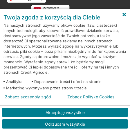
Twoja zgoda z korzyścią dla Ciebie
Na naszych stronach używamy plików cookie (tzw. ciasteczek) i
innych technologii, aby zapewnić prawidłowe działanie serwisu,
RODO
dostosowywać jego zawartość do Twoich potrzeb, a także
dostarczać Ci spersonalizowane reklamy na innych stronach
Regulamin serwisu
internetowych. Możesz wyrazić zgodę na wykorzystywanie lub
odrzucić pliki cookie – poza plikami niezbędnymi do funkcjonowania
Mapa serwisu
serwisu. Zgody są dobrowolne i możesz je wycofać w każdym
momencie. Wyrażenie zgody sprawi, że będziemy mogli
Polityka
Cookies
prezentować Ci lepiej dopasowane treści i oferty na tej i innych
stronach Credit Agricole.
Polityka prywatności
Analityka
Dopasowanie treści i ofert na stronie
Marketing wykonywany przez strony trzecie
Zobacz szczegóły zgód
Zobacz Politykę Cookies
© 2026 Credit Agricole Bank Polska S.A. Wszelkie prawa zastrzeżone
Akceptuję wszystkie
Odrzucam wszystkie