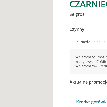
CZARNIE
Selgros
Czynny:
Pn.-Pt.,Niedz.: 05:00-20
Wpłatomaty umożliw
kredytowych
Crédit 
Wpłatomatów Credit
Aktualne promocj
Kredyt gotówk