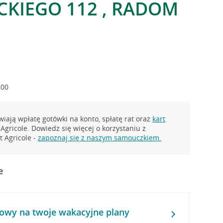
CKIEGO 112 , RADOM
:00
iają wpłatę gotówki na konto, spłatę rat oraz
kart
Agricole. Dowiedz się więcej o korzystaniu z
 Agricole -
zapoznaj się z naszym samouczkiem.
e
owy na twoje wakacyjne plany