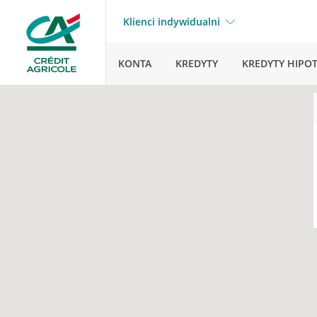
Klienci indywidualni
KONTA
KREDYTY
KREDYTY HIPO