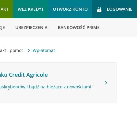
TAKT
WEŹ KREDYT
OTWÓRZ KONTO
LOGOWANIE
JE
UBEZPIECZENIA
BANKOWOŚĆ PRIME
akt i pomoc
Wpłatomat
ku Credit Agricole
bskrybentów i bądź na bieżąco z nowościami i