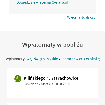
Dowiedz się więcej na CAsfera.pl
Więcej aktualności
Wpłatomaty w pobliżu
Wpłatomaty:
woj. świętokrzyskie
Starachowice
w okolicy I
Kilińskiego 1, Starachowice
Poniedziałek-Niedziela: 00:00-23:59