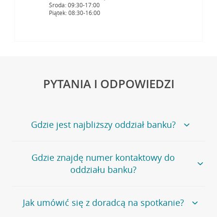
Środa: 09:30-17:00
Piątek: 08:30-16:00
PYTANIA I ODPOWIEDZI
Gdzie jest najbliższy oddział banku?
Jeśli szukasz oddziału naszego banku, zapraszamy na
Gdzie znajdę numer kontaktowy do
stronę
Placówki i bankomaty
, na której znajduje się
oddziału banku?
wygodna wyszukiwarka.
Alternatywnie, możesz skorzystać z pełnej
listy naszych
oddziałów
.
Bank Credit Agricole nie udostępnia ogólnego numeru
Jak umówić się z doradcą na spotkanie?
telefonu do placówki bankowej.
Przejdź do pytania