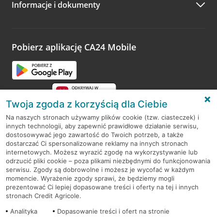
Informacje i dokumenty
Zachęcamy do podzielenia się z nami opinią o wizycie.
Wystarczy przejść na stronę
Oceń wizytę
, wyszukać
odwiedzoną placówkę i wypełnić formularz w ramach
platformy Profil Firmy w Google. Dziękujemy za wszystkie
opinie.
Pobierz aplikację CA24 Mobile
Przejdź do pytania
Twoja zgoda z korzyścią dla Ciebie
Na naszych stronach używamy plików cookie (tzw. ciasteczek) i
innych technologii, aby zapewnić prawidłowe działanie serwisu,
RODO
dostosowywać jego zawartość do Twoich potrzeb, a także
dostarczać Ci spersonalizowane reklamy na innych stronach
Regulamin serwisu
internetowych. Możesz wyrazić zgodę na wykorzystywanie lub
odrzucić pliki cookie – poza plikami niezbędnymi do funkcjonowania
Mapa serwisu
serwisu. Zgody są dobrowolne i możesz je wycofać w każdym
momencie. Wyrażenie zgody sprawi, że będziemy mogli
Polityka
Cookies
prezentować Ci lepiej dopasowane treści i oferty na tej i innych
stronach Credit Agricole.
Polityka prywatności
Analityka
Dopasowanie treści i ofert na stronie