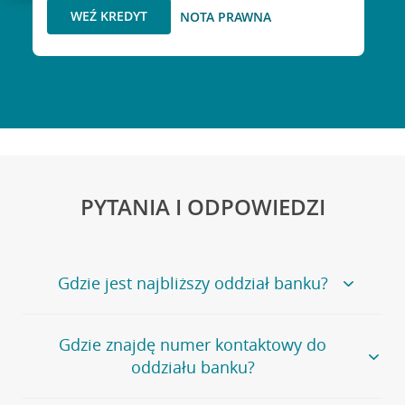
WEŹ KREDYT
NOTA PRAWNA
PYTANIA I ODPOWIEDZI
Gdzie jest najbliższy oddział banku?
Jeśli szukasz oddziału naszego banku, zapraszamy na
Gdzie znajdę numer kontaktowy do
stronę
Placówki i bankomaty
, na której znajduje się
oddziału banku?
wygodna wyszukiwarka.
Alternatywnie, możesz skorzystać z pełnej
listy naszych