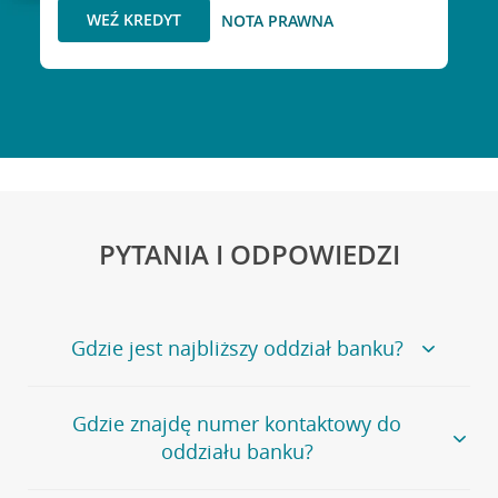
WEŹ KREDYT
NOTA PRAWNA
PYTANIA I ODPOWIEDZI
Gdzie jest najbliższy oddział banku?
Jeśli szukasz oddziału naszego banku, zapraszamy na
Gdzie znajdę numer kontaktowy do
stronę
Placówki i bankomaty
, na której znajduje się
oddziału banku?
wygodna wyszukiwarka.
Alternatywnie, możesz skorzystać z pełnej
listy naszych