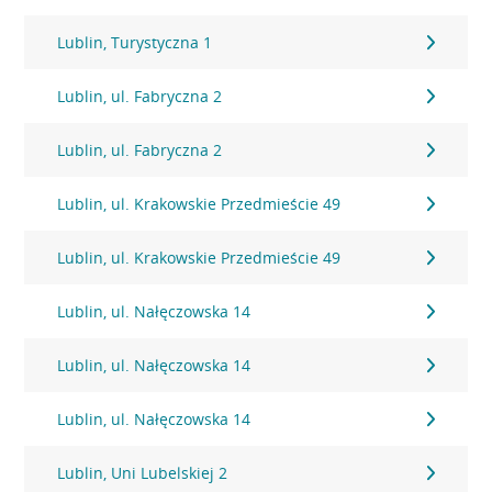
Lublin, Turystyczna 1
Lublin, ul. Fabryczna 2
Lublin, ul. Fabryczna 2
Lublin, ul. Krakowskie Przedmieście 49
Lublin, ul. Krakowskie Przedmieście 49
Lublin, ul. Nałęczowska 14
Lublin, ul. Nałęczowska 14
Lublin, ul. Nałęczowska 14
Lublin, Uni Lubelskiej 2