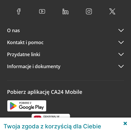
z bankowości elektronicznej
możesz umówić się na
poszczególnych placówek znajdują się na
naszej stronie
spotkanie:
Przejdź do pytania
internetowej
.
przez
formularz kontaktowy na mapie
–
wybierz
Serdecznie zapraszamy do naszych oddziałów. Polecamy
placówkę na mapie
i kliknij w przycisk Umów się z
skorzystanie z możliwości wcześniejszego
umówienia się z
doradcą. Po wypełnieniu formularza poczekaj na kontakt
O nas
doradcą w placówce bankowej
.
doradcy potwierdzający wizytę lub propozycję spotkania
w innym terminie.
Przejdź do pytania
Kontakt i pomoc
telefonicznie przez Infolinię CA24
Przydatne linki
A po wizycie…
Informacje i dokumenty
Zachęcamy do podzielenia się z nami opinią o wizycie.
Wystarczy przejść na stronę
Oceń wizytę
, wyszukać
odwiedzoną placówkę i wypełnić formularz w ramach
platformy Profil Firmy w Google. Dziękujemy za wszystkie
opinie.
Pobierz aplikację CA24 Mobile
Przejdź do pytania
Twoja zgoda z korzyścią dla Ciebie