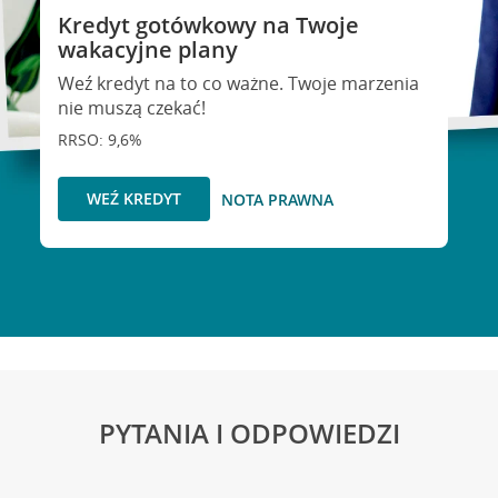
Kredyt gotówkowy na Twoje
wakacyjne plany
Weź kredyt na to co ważne. Twoje marzenia
nie muszą czekać!
RRSO: 9,6%
WEŹ KREDYT
NOTA PRAWNA
PYTANIA I ODPOWIEDZI