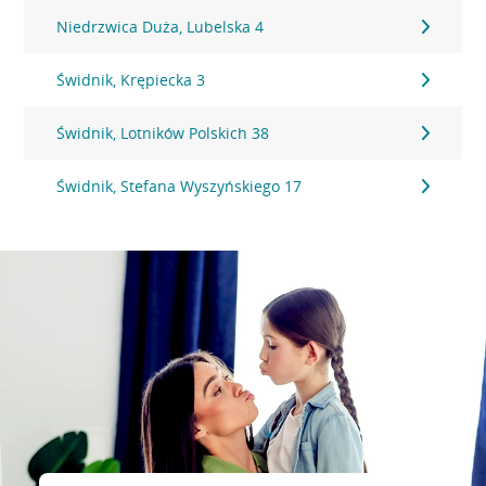
Niedrzwica Duża, Lubelska 4
Świdnik, Krępiecka 3
Świdnik, Lotników Polskich 38
Świdnik, Stefana Wyszyńskiego 17