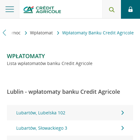
kt i pomoc
Wpłatomat
Wpłatomaty Banku Credit Agricole
WPŁATOMATY
Lista wpłatomatów banku Credit Agricole
Lublin - wpłatomaty banku Credit Agricole
Lubartów, Lubelska 102
Lubartów, Słowackiego 3