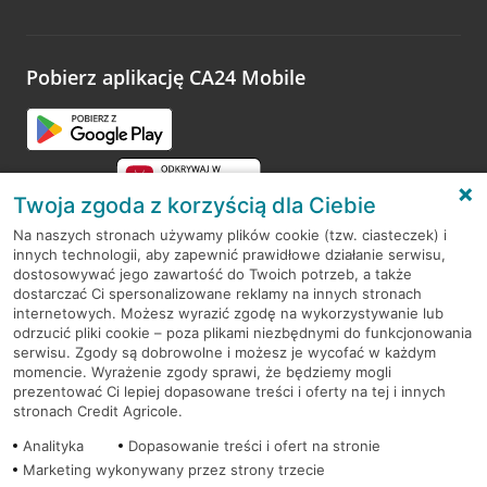
Wystarczy przejść na stronę
Oceń wizytę
, wyszukać
odwiedzoną placówkę i wypełnić formularz w ramach
platformy Profil Firmy w Google. Dziękujemy za wszystkie
opinie.
Pobierz aplikację CA24 Mobile
Przejdź do pytania
Twoja zgoda z korzyścią dla Ciebie
Na naszych stronach używamy plików cookie (tzw. ciasteczek) i
innych technologii, aby zapewnić prawidłowe działanie serwisu,
RODO
dostosowywać jego zawartość do Twoich potrzeb, a także
dostarczać Ci spersonalizowane reklamy na innych stronach
Regulamin serwisu
internetowych. Możesz wyrazić zgodę na wykorzystywanie lub
odrzucić pliki cookie – poza plikami niezbędnymi do funkcjonowania
Mapa serwisu
serwisu. Zgody są dobrowolne i możesz je wycofać w każdym
momencie. Wyrażenie zgody sprawi, że będziemy mogli
Polityka
Cookies
prezentować Ci lepiej dopasowane treści i oferty na tej i innych
stronach Credit Agricole.
Polityka prywatności
Analityka
Dopasowanie treści i ofert na stronie
Marketing wykonywany przez strony trzecie