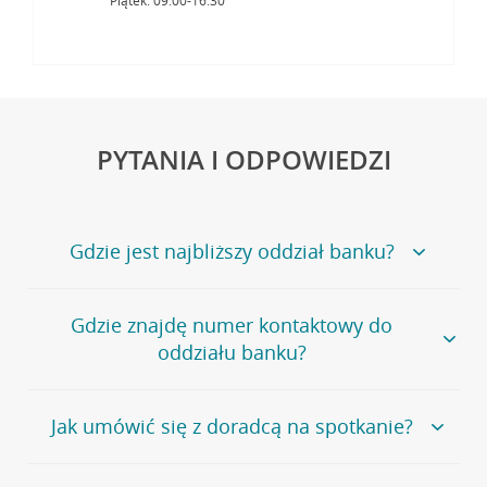
Piątek: 09:00-16:30
PYTANIA I ODPOWIEDZI
Gdzie jest najbliższy oddział banku?
Jeśli szukasz oddziału naszego banku, zapraszamy na
Gdzie znajdę numer kontaktowy do
stronę
Placówki i bankomaty
, na której znajduje się
oddziału banku?
wygodna wyszukiwarka.
Alternatywnie, możesz skorzystać z pełnej
listy naszych
oddziałów
.
Bank Credit Agricole nie udostępnia ogólnego numeru
Jak umówić się z doradcą na spotkanie?
telefonu do placówki bankowej.
Przejdź do pytania
Polecamy skorzystanie z możliwości wcześniejszego