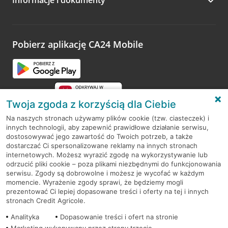
Zachęcamy do podzielenia się z nami opinią o wizycie.
Wystarczy przejść na stronę
Oceń wizytę
, wyszukać
odwiedzoną placówkę i wypełnić formularz w ramach
platformy Profil Firmy w Google. Dziękujemy za wszystkie
opinie.
Pobierz aplikację CA24 Mobile
Przejdź do pytania
Twoja zgoda z korzyścią dla Ciebie
Na naszych stronach używamy plików cookie (tzw. ciasteczek) i
innych technologii, aby zapewnić prawidłowe działanie serwisu,
RODO
dostosowywać jego zawartość do Twoich potrzeb, a także
dostarczać Ci spersonalizowane reklamy na innych stronach
Regulamin serwisu
internetowych. Możesz wyrazić zgodę na wykorzystywanie lub
odrzucić pliki cookie – poza plikami niezbędnymi do funkcjonowania
Mapa serwisu
serwisu. Zgody są dobrowolne i możesz je wycofać w każdym
momencie. Wyrażenie zgody sprawi, że będziemy mogli
Polityka
Cookies
prezentować Ci lepiej dopasowane treści i oferty na tej i innych
stronach Credit Agricole.
Polityka prywatności
Analityka
Dopasowanie treści i ofert na stronie