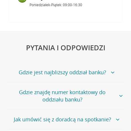
Poniedziałek-Piątek: 09:00-16:30
PYTANIA I ODPOWIEDZI
Gdzie jest najbliższy oddział banku?
Jeśli szukasz oddziału naszego banku, zapraszamy na
Gdzie znajdę numer kontaktowy do
stronę
Placówki i bankomaty
, na której znajduje się
oddziału banku?
wygodna wyszukiwarka.
Alternatywnie, możesz skorzystać z pełnej
listy naszych
oddziałów
.
Bank Credit Agricole nie udostępnia ogólnego numeru
Jak umówić się z doradcą na spotkanie?
telefonu do placówki bankowej.
Przejdź do pytania