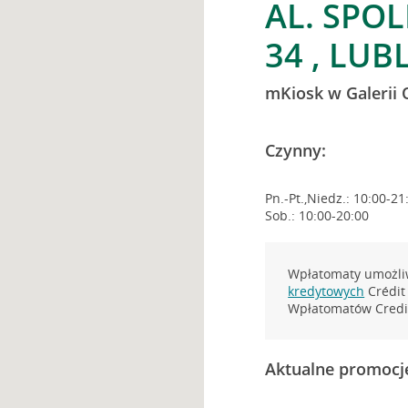
AL. SPO
34 , LUB
mKiosk w Galerii 
Czynny:
Pn.-Pt.,Niedz.: 10:00-21
Sob.: 10:00-20:00
Wpłatomaty umożliw
kredytowych
Crédit 
Wpłatomatów Credit
Aktualne promocj