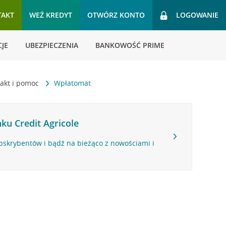
TAKT
WEŹ KREDYT
OTWÓRZ KONTO
LOGOWANIE
JE
UBEZPIECZENIA
BANKOWOŚĆ PRIME
akt i pomoc
Wpłatomat
ku Credit Agricole
bskrybentów i bądź na bieżąco z nowościami i