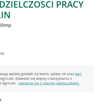
LDZIELCZOSCI PRACY
LIN
Olimp
:00
iają wpłatę gotówki na konto, spłatę rat oraz
kart
Agricole. Dowiedz się więcej o korzystaniu z
 Agricole -
zapoznaj się z naszym samouczkiem.
e