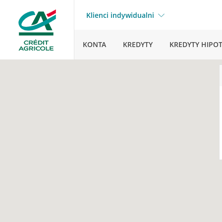
Klienci indywidualni
KONTA
KREDYTY
KREDYTY HIPO