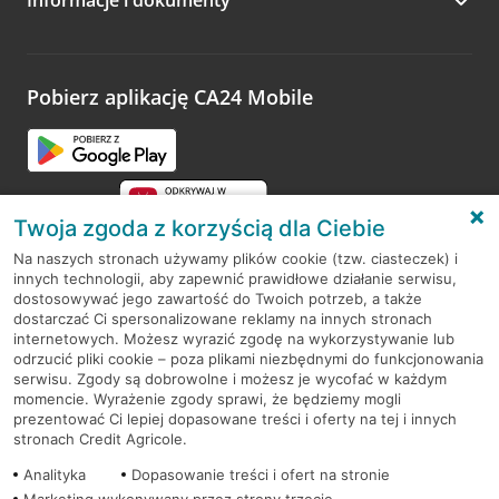
Zachęcamy do podzielenia się z nami opinią o wizycie.
Wystarczy przejść na stronę
Oceń wizytę
, wyszukać
odwiedzoną placówkę i wypełnić formularz w ramach
platformy Profil Firmy w Google. Dziękujemy za wszystkie
opinie.
Pobierz aplikację CA24 Mobile
Przejdź do pytania
Twoja zgoda z korzyścią dla Ciebie
Na naszych stronach używamy plików cookie (tzw. ciasteczek) i
innych technologii, aby zapewnić prawidłowe działanie serwisu,
RODO
dostosowywać jego zawartość do Twoich potrzeb, a także
dostarczać Ci spersonalizowane reklamy na innych stronach
Regulamin serwisu
internetowych. Możesz wyrazić zgodę na wykorzystywanie lub
odrzucić pliki cookie – poza plikami niezbędnymi do funkcjonowania
Mapa serwisu
serwisu. Zgody są dobrowolne i możesz je wycofać w każdym
momencie. Wyrażenie zgody sprawi, że będziemy mogli
Polityka
Cookies
prezentować Ci lepiej dopasowane treści i oferty na tej i innych
stronach Credit Agricole.
Polityka prywatności
Analityka
Dopasowanie treści i ofert na stronie