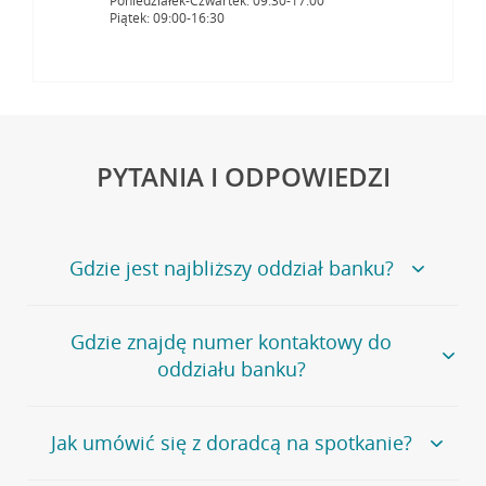
Poniedziałek-Czwartek: 09:30-17:00
Piątek: 09:00-16:30
PYTANIA I ODPOWIEDZI
Gdzie jest najbliższy oddział banku?
Jeśli szukasz oddziału naszego banku, zapraszamy na
Gdzie znajdę numer kontaktowy do
stronę
Placówki i bankomaty
, na której znajduje się
oddziału banku?
wygodna wyszukiwarka.
Alternatywnie, możesz skorzystać z pełnej
listy naszych
oddziałów
.
Bank Credit Agricole nie udostępnia ogólnego numeru
Jak umówić się z doradcą na spotkanie?
telefonu do placówki bankowej.
Przejdź do pytania