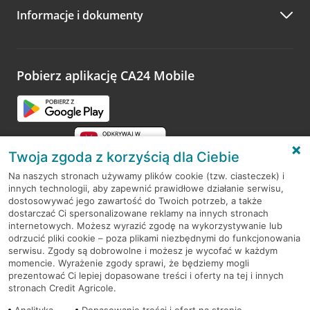
Informacje i dokumenty
Zachęcamy do podzielenia się z nami opinią o wizycie.
Wystarczy przejść na stronę
Oceń wizytę
, wyszukać
odwiedzoną placówkę i wypełnić formularz w ramach
platformy Profil Firmy w Google. Dziękujemy za wszystkie
opinie.
Pobierz aplikację CA24 Mobile
Przejdź do pytania
Twoja zgoda z korzyścią dla Ciebie
Na naszych stronach używamy plików cookie (tzw. ciasteczek) i
innych technologii, aby zapewnić prawidłowe działanie serwisu,
RODO
dostosowywać jego zawartość do Twoich potrzeb, a także
dostarczać Ci spersonalizowane reklamy na innych stronach
Regulamin serwisu
internetowych. Możesz wyrazić zgodę na wykorzystywanie lub
odrzucić pliki cookie – poza plikami niezbędnymi do funkcjonowania
Mapa serwisu
serwisu. Zgody są dobrowolne i możesz je wycofać w każdym
momencie. Wyrażenie zgody sprawi, że będziemy mogli
Polityka
Cookies
prezentować Ci lepiej dopasowane treści i oferty na tej i innych
stronach Credit Agricole.
Polityka prywatności