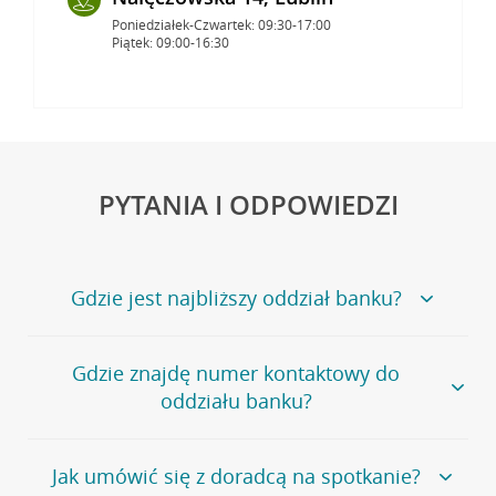
Poniedziałek-Czwartek: 09:30-17:00
Piątek: 09:00-16:30
PYTANIA I ODPOWIEDZI
Gdzie jest najbliższy oddział banku?
Jeśli szukasz oddziału naszego banku, zapraszamy na
Gdzie znajdę numer kontaktowy do
stronę
Placówki i bankomaty
, na której znajduje się
oddziału banku?
wygodna wyszukiwarka.
Alternatywnie, możesz skorzystać z pełnej
listy naszych
oddziałów
.
Bank Credit Agricole nie udostępnia ogólnego numeru
Jak umówić się z doradcą na spotkanie?
telefonu do placówki bankowej.