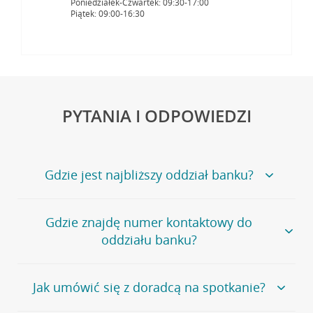
Poniedziałek-Czwartek: 09:30-17:00
Piątek: 09:00-16:30
PYTANIA I ODPOWIEDZI
Gdzie jest najbliższy oddział banku?
Jeśli szukasz oddziału naszego banku, zapraszamy na
Gdzie znajdę numer kontaktowy do
stronę
Placówki i bankomaty
, na której znajduje się
oddziału banku?
wygodna wyszukiwarka.
Alternatywnie, możesz skorzystać z pełnej
listy naszych
oddziałów
.
Bank Credit Agricole nie udostępnia ogólnego numeru
Jak umówić się z doradcą na spotkanie?
telefonu do placówki bankowej.
Przejdź do pytania