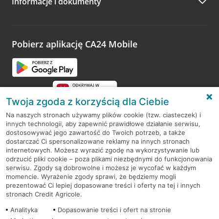
Informacje i dokumenty
Zachęcamy do podzielenia się z nami opinią o wizycie.
Wystarczy przejść na stronę
Oceń wizytę
, wyszukać
odwiedzoną placówkę i wypełnić formularz w ramach
platformy Profil Firmy w Google. Dziękujemy za wszystkie
opinie.
Pobierz aplikację CA24 Mobile
Przejdź do pytania
Twoja zgoda z korzyścią dla Ciebie
Na naszych stronach używamy plików cookie (tzw. ciasteczek) i
innych technologii, aby zapewnić prawidłowe działanie serwisu,
RODO
dostosowywać jego zawartość do Twoich potrzeb, a także
dostarczać Ci spersonalizowane reklamy na innych stronach
Regulamin serwisu
internetowych. Możesz wyrazić zgodę na wykorzystywanie lub
odrzucić pliki cookie – poza plikami niezbędnymi do funkcjonowania
Mapa serwisu
serwisu. Zgody są dobrowolne i możesz je wycofać w każdym
momencie. Wyrażenie zgody sprawi, że będziemy mogli
Polityka
Cookies
prezentować Ci lepiej dopasowane treści i oferty na tej i innych
stronach Credit Agricole.
Polityka prywatności
Analityka
Dopasowanie treści i ofert na stronie