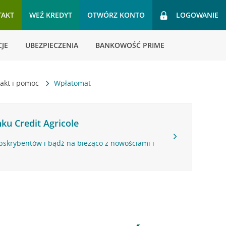
TAKT
WEŹ KREDYT
OTWÓRZ KONTO
LOGOWANIE
JE
UBEZPIECZENIA
BANKOWOŚĆ PRIME
akt i pomoc
Wpłatomat
ku Credit Agricole
bskrybentów i bądź na bieżąco z nowościami i