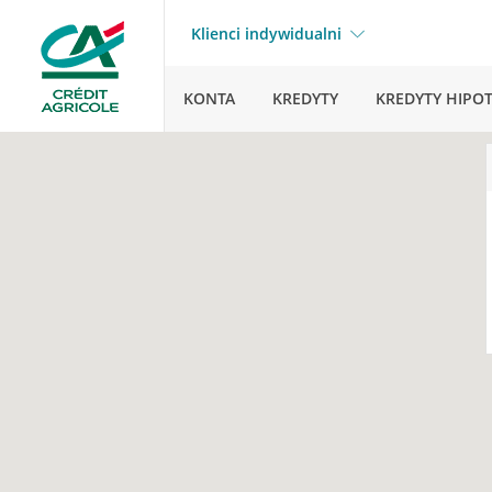
Klienci indywidualni
KONTA
KREDYTY
KREDYTY HIPO