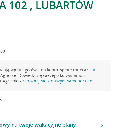
A 102 , LUBARTÓW
:00
iają wpłatę gotówki na konto, spłatę rat oraz
kart
Agricole. Dowiedz się więcej o korzystaniu z
 Agricole -
zapoznaj się z naszym samouczkiem.
e
owy na twoje wakacyjne plany