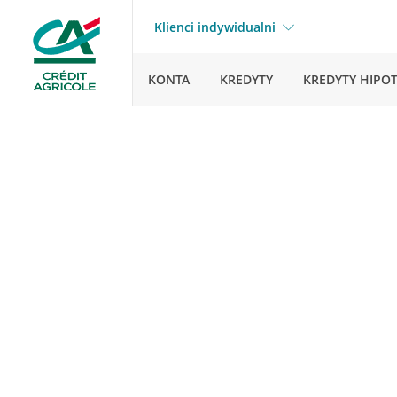
Klienci indywidualni
KONTA
KREDYTY
KREDYTY HIPO