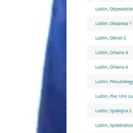
Lublin, Obywatelsk
Lublin, Okopowa 1
Lublin, Okrzei 2
Lublin, Orkana 4
Lublin, Orkana 4
Lublin, Piłsudskieg
Lublin, Plac Unii Lu
Lublin, Spokojna 2
Lublin, Społdzielcz