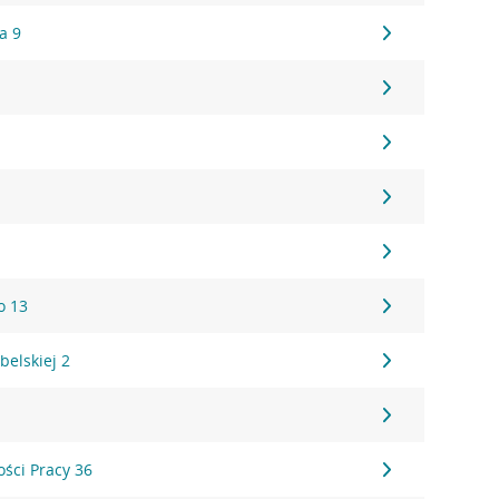
a 9
o 13
belskiej 2
ości Pracy 36