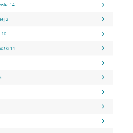
owska 14
iej 2
a 10
odźki 14
6