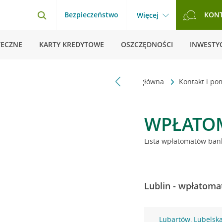
Bezpieczeństwo
KON
Więcej
TECZNE
KARTY KREDYTOWE
OSZCZĘDNOŚCI
INWESTYC
Strona główna
Kontakt i p
WPŁATO
Lista wpłatomatów bank
Lublin - wpłatoma
Lubartów, Lubelsk