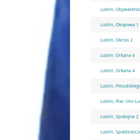
Lublin, Obywatelsk
Lublin, Okopowa 1
Lublin, Okrzei 2
Lublin, Orkana 4
Lublin, Orkana 4
Lublin, Piłsudskieg
Lublin, Plac Unii Lu
Lublin, Spokojna 2
Lublin, Społdzielcz