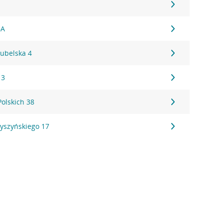
6A
Lubelska 4
 3
Polskich 38
Wyszyńskiego 17