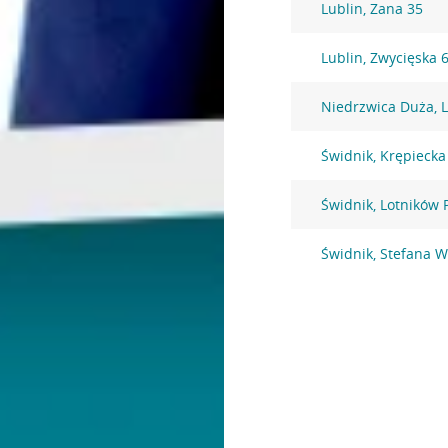
Lublin, Zana 35
Lublin, Zwycięska 
Niedrzwica Duża, 
Świdnik, Krępiecka
Świdnik, Lotników 
Świdnik, Stefana 