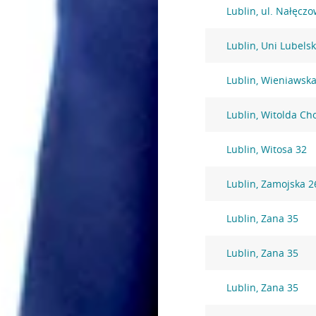
Lublin, ul. Nałęcz
Lublin, Uni Lubelsk
Lublin, Wieniawsk
Lublin, Witolda Ch
Lublin, Witosa 32
Lublin, Zamojska 2
Lublin, Zana 35
Lublin, Zana 35
Lublin, Zana 35