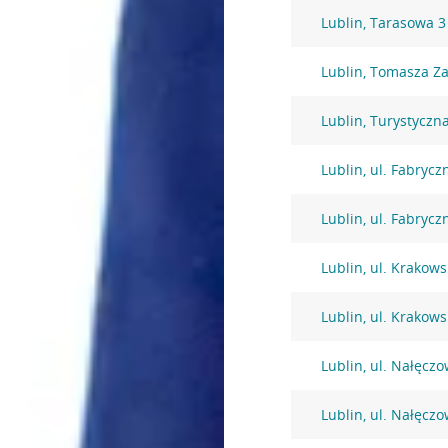
Lublin, Tarasowa 3
Lublin, Tomasza Z
Lublin, Turystyczn
Lublin, ul. Fabrycz
Lublin, ul. Fabrycz
Lublin, ul. Krakow
Lublin, ul. Krakow
Lublin, ul. Nałęcz
Lublin, ul. Nałęcz