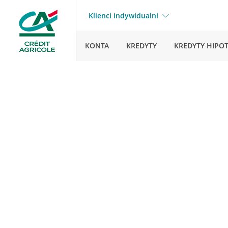
Klienci indywidualni
KONTA
KREDYTY
KREDYTY HIPO