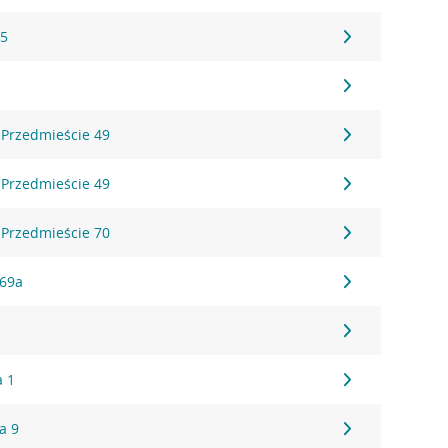
 5
 Przedmieście 49
 Przedmieście 49
 Przedmieście 70
169a
a 1
a 9