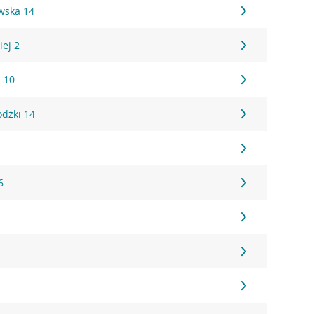
owska 14
iej 2
a 10
odźki 14
6