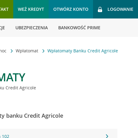
TAKT
WEŹ KREDYT
OTWÓRZ KONTO
LOGOWANIE
JE
UBEZPIECZENIA
BANKOWOŚĆ PRIME
omoc
Wpłatomat
Wpłatomaty Banku Credit Agricole
MATY
u Credit Agricole
ty banku Credit Agricole
a 102