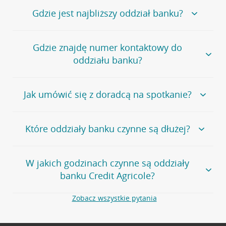
Gdzie jest najbliższy oddział banku?
Jeśli szukasz oddziału naszego banku, zapraszamy na
Gdzie znajdę numer kontaktowy do
stronę
Placówki i bankomaty
, na której znajduje się
oddziału banku?
wygodna wyszukiwarka.
Alternatywnie, możesz skorzystać z pełnej
listy naszych
oddziałów
.
Bank Credit Agricole nie udostępnia ogólnego numeru
Jak umówić się z doradcą na spotkanie?
telefonu do placówki bankowej.
Przejdź do pytania
Polecamy skorzystanie z możliwości wcześniejszego
Jeśli jesteś już
naszym
umówienia się z doradcą w placówce bankowej
.
Które oddziały banku czynne są dłużej?
klientem
możesz
samodzielnie
umówić się na spotkanie z
Twoim doradcą w wybranym terminie. Zrób to:
Przejdź do pytania
Większość naszych oddziałów czynna jest w
podobnych
w
aplikacji CA24 Mobile
- po zalogowaniu kliknij w ikonę
W jakich godzinach czynne są oddziały
godzinach
. Dokładne godziny pracy uzależnione są od
kontaktu w prawym górnym rogu, a następnie w przycisk
banku Credit Agricole?
lokalnych uwarunkowań i potrzeb klientów danej placówki.
Umów nowe spotkanie –
zobacz jak to zrobić
w
serwisie CA24 eBank
- po zalogowaniu wybierz
Aby sprawdzić godziny pracy oddziałów, zapraszamy na
Zobacz wszystkie pytania
opcję Umów spotkanie
w górnym menu.
stronę
Placówki i bankomaty
, na której znajduje się
Oddziały banku Credit Agricole czynne są w
wygodna wyszukiwarka. Skorzystaj z filtra "Czynne" i
standardowych, szeroko stosowanych godzinach pracy
Jeśli
nie jesteś jeszcze naszym klientem
lub
nie korzystasz
wybierz interesującą Cię godzinę.
przedsiębiorstw i urzędów. Dokładne godziny pracy