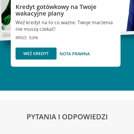
Kredyt gotówkowy na Twoje
wakacyjne plany
Weź kredyt na to co ważne. Twoje marzenia
nie muszą czekać!
RRSO: 9,6%
WEŹ KREDYT
NOTA PRAWNA
PYTANIA I ODPOWIEDZI