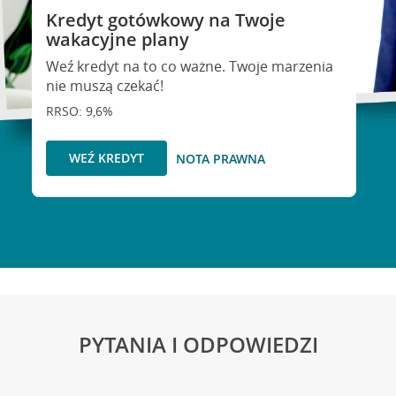
Kredyt gotówkowy na Twoje
wakacyjne plany
Weź kredyt na to co ważne. Twoje marzenia
nie muszą czekać!
RRSO: 9,6%
WEŹ KREDYT
NOTA PRAWNA
PYTANIA I ODPOWIEDZI