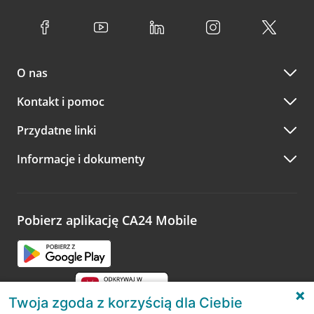
z bankowości elektronicznej
możesz umówić się na
poszczególnych placówek znajdują się na
naszej stronie
spotkanie:
Przejdź do pytania
internetowej
.
przez
formularz kontaktowy na mapie
–
wybierz
Serdecznie zapraszamy do naszych oddziałów. Polecamy
placówkę na mapie
i kliknij w przycisk Umów się z
skorzystanie z możliwości wcześniejszego
umówienia się z
doradcą. Po wypełnieniu formularza poczekaj na kontakt
O nas
doradcą w placówce bankowej
.
doradcy potwierdzający wizytę lub propozycję spotkania
w innym terminie.
Przejdź do pytania
Kontakt i pomoc
telefonicznie przez Infolinię CA24
Przydatne linki
A po wizycie…
Informacje i dokumenty
Zachęcamy do podzielenia się z nami opinią o wizycie.
Wystarczy przejść na stronę
Oceń wizytę
, wyszukać
odwiedzoną placówkę i wypełnić formularz w ramach
platformy Profil Firmy w Google. Dziękujemy za wszystkie
opinie.
Pobierz aplikację CA24 Mobile
Przejdź do pytania
Twoja zgoda z korzyścią dla Ciebie