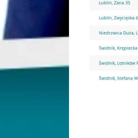
Lublin, Zana 35
Lublin, Zwycięska 
Niedrzwica Duża, 
Świdnik, Krępiecka
Świdnik, Lotników 
Świdnik, Stefana 