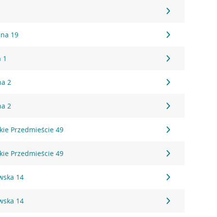
ana 19
a 1
na 2
na 2
skie Przedmieście 49
skie Przedmieście 49
owska 14
owska 14