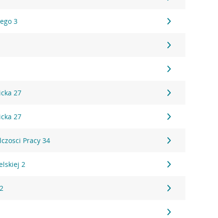
iego 3
icka 27
icka 27
elczosci Pracy 34
elskiej 2
32