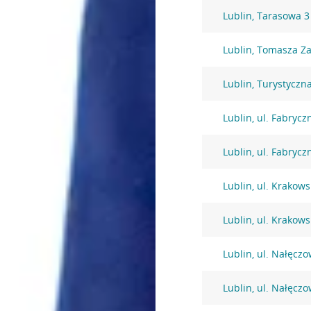
Lublin, Tarasowa 3
Lublin, Tomasza Z
Lublin, Turystyczn
Lublin, ul. Fabrycz
Lublin, ul. Fabrycz
Lublin, ul. Krakow
Lublin, ul. Krakow
Lublin, ul. Nałęcz
Lublin, ul. Nałęcz