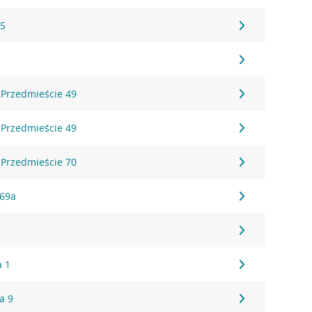
 5
 Przedmieście 49
 Przedmieście 49
 Przedmieście 70
169a
a 1
a 9