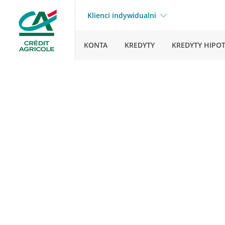
Klienci indywidualni
KONTA
KREDYTY
KREDYTY HIPO