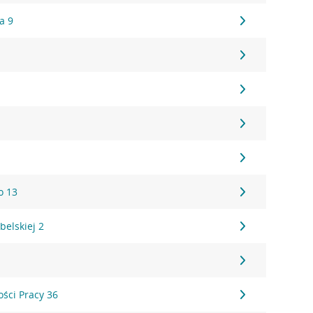
a 9
o 13
belskiej 2
ości Pracy 36