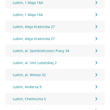
Lublin, 1 Maja 16A
Lublin, 1 Maja 16A
Lublin, Aleja Kraśnicka 27
Lublin, Aleja Kraśnicka 27
Lublin, al. Spoldzielczosci Pracy 34
Lublin, al. Unii Lubelskiej 2
Lublin, al. Witosa 32
Lublin, Andersa 9
Lublin, Chemiczna 5