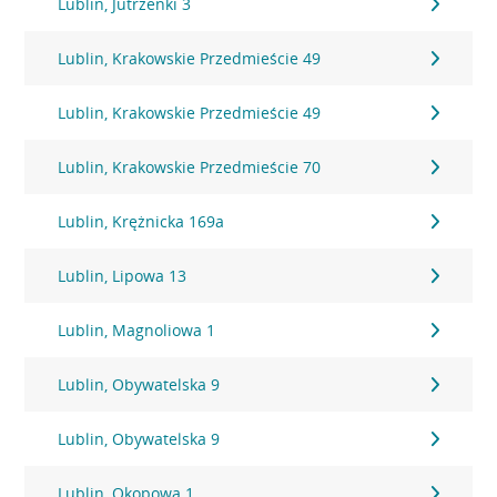
Lublin, Jutrzenki 3
Lublin, Krakowskie Przedmieście 49
Lublin, Krakowskie Przedmieście 49
Lublin, Krakowskie Przedmieście 70
Lublin, Krężnicka 169a
Lublin, Lipowa 13
Lublin, Magnoliowa 1
Lublin, Obywatelska 9
Lublin, Obywatelska 9
Lublin, Okopowa 1