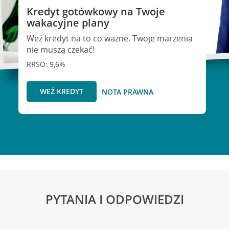
Kredyt gotówkowy na Twoje
wakacyjne plany
Weź kredyt na to co ważne. Twoje marzenia
nie muszą czekać!
RRSO: 9,6%
WEŹ KREDYT
NOTA PRAWNA
PYTANIA I ODPOWIEDZI