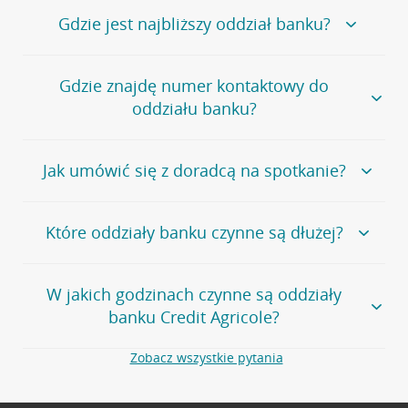
Gdzie jest najbliższy oddział banku?
Jeśli szukasz oddziału naszego banku, zapraszamy na
Gdzie znajdę numer kontaktowy do
stronę
Placówki i bankomaty
, na której znajduje się
oddziału banku?
wygodna wyszukiwarka.
Alternatywnie, możesz skorzystać z pełnej
listy naszych
oddziałów
.
Bank Credit Agricole nie udostępnia ogólnego numeru
Jak umówić się z doradcą na spotkanie?
telefonu do placówki bankowej.
Przejdź do pytania
Polecamy skorzystanie z możliwości wcześniejszego
Jeśli jesteś już
naszym
umówienia się z doradcą w placówce bankowej
.
Które oddziały banku czynne są dłużej?
klientem
możesz
samodzielnie
umówić się na spotkanie z
Twoim doradcą w wybranym terminie. Zrób to:
Przejdź do pytania
Większość naszych oddziałów czynna jest w
podobnych
w
aplikacji CA24 Mobile
- po zalogowaniu kliknij w ikonę
W jakich godzinach czynne są oddziały
godzinach
. Dokładne godziny pracy uzależnione są od
kontaktu w prawym górnym rogu, a następnie w przycisk
banku Credit Agricole?
lokalnych uwarunkowań i potrzeb klientów danej placówki.
Umów nowe spotkanie –
zobacz jak to zrobić
w
serwisie CA24 eBank
- po zalogowaniu wybierz
Aby sprawdzić godziny pracy oddziałów, zapraszamy na
Zobacz wszystkie pytania
opcję Umów spotkanie
w górnym menu.
stronę
Placówki i bankomaty
, na której znajduje się
Oddziały banku Credit Agricole czynne są w
wygodna wyszukiwarka. Skorzystaj z filtra "Czynne" i
standardowych, szeroko stosowanych godzinach pracy
Jeśli
nie jesteś jeszcze naszym klientem
lub
nie korzystasz
wybierz interesującą Cię godzinę.
przedsiębiorstw i urzędów. Dokładne godziny pracy