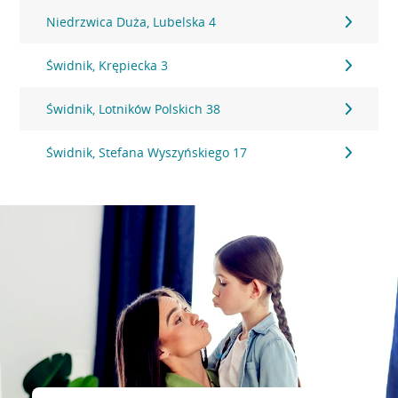
Niedrzwica Duża, Lubelska 4
Świdnik, Krępiecka 3
Świdnik, Lotników Polskich 38
Świdnik, Stefana Wyszyńskiego 17