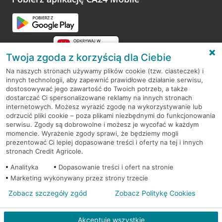
Przejdź do pytania
Twoja zgoda z korzyścią dla Ciebie
Na naszych stronach używamy plików cookie (tzw. ciasteczek) i
innych technologii, aby zapewnić prawidłowe działanie serwisu,
RODO
dostosowywać jego zawartość do Twoich potrzeb, a także
dostarczać Ci spersonalizowane reklamy na innych stronach
Regulamin serwisu
internetowych. Możesz wyrazić zgodę na wykorzystywanie lub
odrzucić pliki cookie – poza plikami niezbędnymi do funkcjonowania
Mapa serwisu
serwisu. Zgody są dobrowolne i możesz je wycofać w każdym
momencie. Wyrażenie zgody sprawi, że będziemy mogli
Polityka
Cookies
prezentować Ci lepiej dopasowane treści i oferty na tej i innych
stronach Credit Agricole.
Polityka prywatności
Analityka
Dopasowanie treści i ofert na stronie
Marketing wykonywany przez strony trzecie
Zobacz szczegóły zgód
Zobacz Politykę Cookies
© 2026 Credit Agricole Bank Polska S.A. Wszelkie prawa zastrzeżone
Akceptuję wszystkie