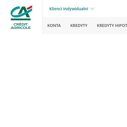
Klienci indywidualni
KONTA
KREDYTY
KREDYTY HIPO