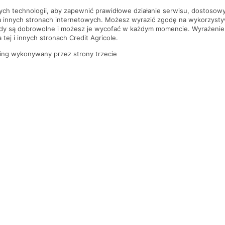
nych technologii, aby zapewnić prawidłowe działanie serwisu, dostoso
a innych stronach internetowych. Możesz wyrazić zgodę na wykorzystywa
ody są dobrowolne i możesz je wycofać w każdym momencie. Wyrażenie
tej i innych stronach Credit Agricole.
ing wykonywany przez strony trzecie
PYTANIA I ODPOWIEDZI