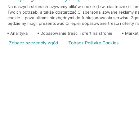
Na naszych stronach używamy plików cookie (tzw. ciasteczek) i in
Twoich potrzeb, a także dostarczać Ci spersonalizowane reklamy n
WEŹ KREDYT
NOTA PRAWNA
cookie – poza plikami niezbędnymi do funkcjonowania serwisu. Zg
będziemy mogli prezentować Ci lepiej dopasowane treści i oferty na 
Analityka
Dopasowanie treści i ofert na stronie
Market
Zobacz szczegóły zgód
Zobacz Politykę Cookies