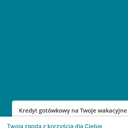
Kredyt gotówkowy na Twoje wakacyjne
Weź kredyt na to co ważne. Twoje marzenia nie mu
Twoja zgoda z korzyścią dla Ciebie
RRSO: 9,6%