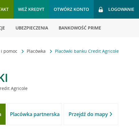
TAKT
WEŹ KREDYT
OTWÓRZ KONTO
LOGOWANIE
JE
UBEZPIECZENIA
BANKOWOŚĆ PRIME
t i pomoc
Placówka
Placówki banku Credit Agricole
KI
redit Agricole
a
Placówka partnerska
Przejdź do mapy