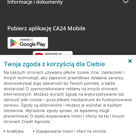
Informacje i dokumenty
Zachęcamy do podzielenia się z nami opinią o wizycie.
Wystarczy przejść na stronę
Oceń wizytę
, wyszukać
odwiedzoną placówkę i wypełnić formularz w ramach
platformy Profil Firmy w Google. Dziękujemy za wszystkie
opinie.
Pobierz aplikację CA24 Mobile
Przejdź do pytania
Twoja zgoda z korzyścią dla Ciebie
Na naszych stronach używamy plików cookie (tzw. ciasteczek) i
innych technologii, aby zapewnić prawidłowe działanie serwisu,
RODO
dostosowywać jego zawartość do Twoich potrzeb, a także
dostarczać Ci spersonalizowane reklamy na innych stronach
Regulamin serwisu
internetowych. Możesz wyrazić zgodę na wykorzystywanie lub
odrzucić pliki cookie – poza plikami niezbędnymi do funkcjonowania
Mapa serwisu
serwisu. Zgody są dobrowolne i możesz je wycofać w każdym
momencie. Wyrażenie zgody sprawi, że będziemy mogli
Polityka
Cookies
prezentować Ci lepiej dopasowane treści i oferty na tej i innych
stronach Credit Agricole.
Polityka prywatności
Analityka
Dopasowanie treści i ofert na stronie