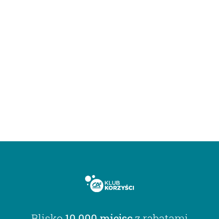
Blisko
10 000 miejsc
z rabatami