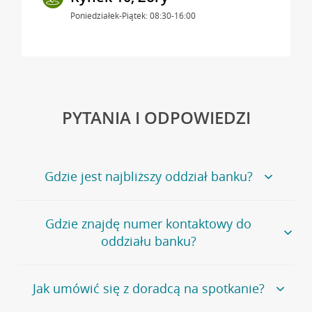
Poniedziałek-Piątek: 08:30-16:00
PYTANIA I ODPOWIEDZI
Gdzie jest najbliższy oddział banku?
Jeśli szukasz oddziału naszego banku, zapraszamy na
Gdzie znajdę numer kontaktowy do
stronę
Placówki i bankomaty
, na której znajduje się
oddziału banku?
wygodna wyszukiwarka.
Alternatywnie, możesz skorzystać z pełnej
listy naszych
oddziałów
.
Bank Credit Agricole nie udostępnia ogólnego numeru
Jak umówić się z doradcą na spotkanie?
telefonu do placówki bankowej.
Przejdź do pytania