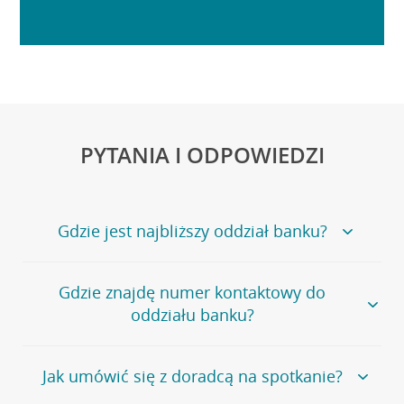
PYTANIA I ODPOWIEDZI
Gdzie jest najbliższy oddział banku?
Jeśli szukasz oddziału naszego banku, zapraszamy na
Gdzie znajdę numer kontaktowy do
stronę
Placówki i bankomaty
, na której znajduje się
oddziału banku?
wygodna wyszukiwarka.
Alternatywnie, możesz skorzystać z pełnej
listy naszych
oddziałów
.
Bank Credit Agricole nie udostępnia ogólnego numeru
Jak umówić się z doradcą na spotkanie?
telefonu do placówki bankowej.
Przejdź do pytania