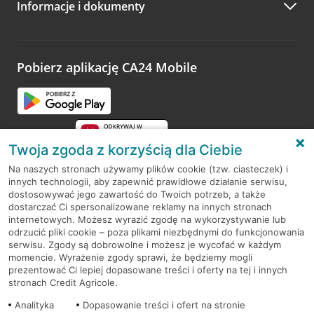
Informacje i dokumenty
Zachęcamy do podzielenia się z nami opinią o wizycie.
Wystarczy przejść na stronę
Oceń wizytę
, wyszukać
odwiedzoną placówkę i wypełnić formularz w ramach
platformy Profil Firmy w Google. Dziękujemy za wszystkie
opinie.
Pobierz aplikację CA24 Mobile
Przejdź do pytania
Twoja zgoda z korzyścią dla Ciebie
Na naszych stronach używamy plików cookie (tzw. ciasteczek) i
innych technologii, aby zapewnić prawidłowe działanie serwisu,
RODO
dostosowywać jego zawartość do Twoich potrzeb, a także
dostarczać Ci spersonalizowane reklamy na innych stronach
Regulamin serwisu
internetowych. Możesz wyrazić zgodę na wykorzystywanie lub
odrzucić pliki cookie – poza plikami niezbędnymi do funkcjonowania
Mapa serwisu
serwisu. Zgody są dobrowolne i możesz je wycofać w każdym
momencie. Wyrażenie zgody sprawi, że będziemy mogli
Polityka
Cookies
prezentować Ci lepiej dopasowane treści i oferty na tej i innych
stronach Credit Agricole.
Polityka prywatności
Analityka
Dopasowanie treści i ofert na stronie