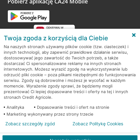
Pobierz aplikację CA24 Mobile
Przejdź do pytania
Twoja zgoda z korzyścią dla Ciebie
Na naszych stronach używamy plików cookie (tzw. ciasteczek) i
innych technologii, aby zapewnić prawidłowe działanie serwisu,
RODO
dostosowywać jego zawartość do Twoich potrzeb, a także
dostarczać Ci spersonalizowane reklamy na innych stronach
Regulamin serwisu
internetowych. Możesz wyrazić zgodę na wykorzystywanie lub
odrzucić pliki cookie – poza plikami niezbędnymi do funkcjonowania
Mapa serwisu
serwisu. Zgody są dobrowolne i możesz je wycofać w każdym
momencie. Wyrażenie zgody sprawi, że będziemy mogli
Polityka
Cookies
prezentować Ci lepiej dopasowane treści i oferty na tej i innych
stronach Credit Agricole.
Polityka prywatności
Analityka
Dopasowanie treści i ofert na stronie
Marketing wykonywany przez strony trzecie
Zobacz szczegóły zgód
Zobacz Politykę Cookies
© 2026 Credit Agricole Bank Polska S.A. Wszelkie prawa zastrzeżone