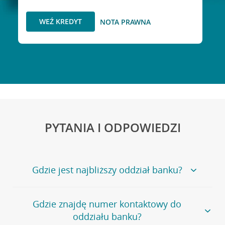
WEŹ KREDYT
NOTA PRAWNA
PYTANIA I ODPOWIEDZI
Gdzie jest najbliższy oddział banku?
Jeśli szukasz oddziału naszego banku, zapraszamy na
Gdzie znajdę numer kontaktowy do
stronę
Placówki i bankomaty
, na której znajduje się
oddziału banku?
wygodna wyszukiwarka.