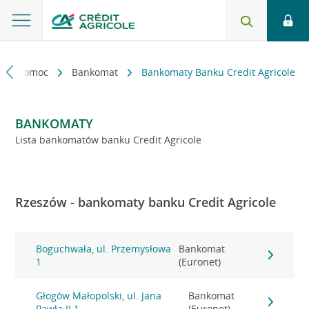
kt i pomoc
Bankomat
Bankomaty Banku Credit Agricole
BANKOMATY
Lista bankomatów banku Credit Agricole
Rzeszów - bankomaty banku Credit Agricole
Boguchwała, ul. Przemysłowa
Bankomat
1
(Euronet)
Głogów Małopolski, ul. Jana
Bankomat
Pawła II 1
(Euronet)