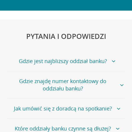
PYTANIA I ODPOWIEDZI
Gdzie jest najbliższy oddział banku?
Jeśli szukasz oddziału naszego banku, zapraszamy na
Gdzie znajdę numer kontaktowy do
stronę
Placówki i bankomaty
, na której znajduje się
oddziału banku?
wygodna wyszukiwarka.
Alternatywnie, możesz skorzystać z pełnej
listy naszych
oddziałów
.
Bank Credit Agricole nie udostępnia ogólnego numeru
Jak umówić się z doradcą na spotkanie?
telefonu do placówki bankowej.
Przejdź do pytania
Polecamy skorzystanie z możliwości wcześniejszego
Jeśli jesteś już
naszym
umówienia się z doradcą w placówce bankowej
.
Które oddziały banku czynne są dłużej?
klientem
możesz
samodzielnie
umówić się na spotkanie z