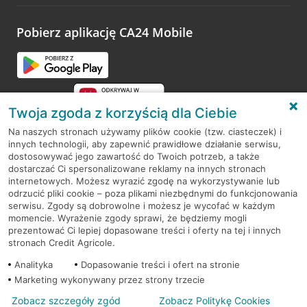
odwiedzoną placówkę i wypełnić formularz w ramach
platformy Profil Firmy w Google. Dziękujemy za wszystkie
opinie.
Pobierz aplikację CA24 Mobile
Przejdź do pytania
Twoja zgoda z korzyścią dla Ciebie
Na naszych stronach używamy plików cookie (tzw. ciasteczek) i
innych technologii, aby zapewnić prawidłowe działanie serwisu,
RODO
dostosowywać jego zawartość do Twoich potrzeb, a także
dostarczać Ci spersonalizowane reklamy na innych stronach
Regulamin serwisu
internetowych. Możesz wyrazić zgodę na wykorzystywanie lub
odrzucić pliki cookie – poza plikami niezbędnymi do funkcjonowania
Mapa serwisu
serwisu. Zgody są dobrowolne i możesz je wycofać w każdym
momencie. Wyrażenie zgody sprawi, że będziemy mogli
Polityka
Cookies
prezentować Ci lepiej dopasowane treści i oferty na tej i innych
stronach Credit Agricole.
Polityka prywatności
Analityka
Dopasowanie treści i ofert na stronie
Marketing wykonywany przez strony trzecie
Zobacz szczegóły zgód
Zobacz Politykę Cookies
© 2026 Credit Agricole Bank Polska S.A. Wszelkie prawa zastrzeżone