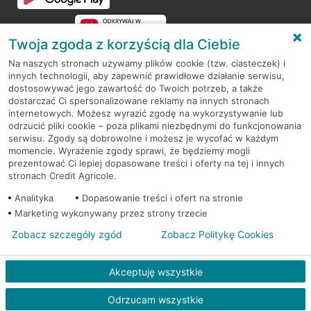
Twoja zgoda z korzyścią dla Ciebie
Na naszych stronach używamy plików cookie (tzw. ciasteczek) i
innych technologii, aby zapewnić prawidłowe działanie serwisu,
RODO
dostosowywać jego zawartość do Twoich potrzeb, a także
dostarczać Ci spersonalizowane reklamy na innych stronach
Regulamin serwisu
internetowych. Możesz wyrazić zgodę na wykorzystywanie lub
odrzucić pliki cookie – poza plikami niezbędnymi do funkcjonowania
Mapa serwisu
serwisu. Zgody są dobrowolne i możesz je wycofać w każdym
momencie. Wyrażenie zgody sprawi, że będziemy mogli
Polityka
Cookies
prezentować Ci lepiej dopasowane treści i oferty na tej i innych
stronach Credit Agricole.
Polityka prywatności
Analityka
Dopasowanie treści i ofert na stronie
Marketing wykonywany przez strony trzecie
Zobacz szczegóły zgód
Zobacz Politykę Cookies
© 2026 Credit Agricole Bank Polska S.A. Wszelkie prawa zastrzeżone
Akceptuję wszystkie
Odrzucam wszystkie