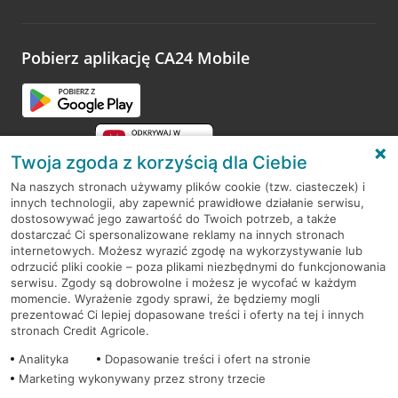
Wystarczy przejść na stronę
Oceń wizytę
, wyszukać
odwiedzoną placówkę i wypełnić formularz w ramach
platformy Profil Firmy w Google. Dziękujemy za wszystkie
opinie.
Pobierz aplikację CA24 Mobile
Przejdź do pytania
Twoja zgoda z korzyścią dla Ciebie
Na naszych stronach używamy plików cookie (tzw. ciasteczek) i
innych technologii, aby zapewnić prawidłowe działanie serwisu,
RODO
dostosowywać jego zawartość do Twoich potrzeb, a także
dostarczać Ci spersonalizowane reklamy na innych stronach
Regulamin serwisu
internetowych. Możesz wyrazić zgodę na wykorzystywanie lub
odrzucić pliki cookie – poza plikami niezbędnymi do funkcjonowania
Mapa serwisu
serwisu. Zgody są dobrowolne i możesz je wycofać w każdym
momencie. Wyrażenie zgody sprawi, że będziemy mogli
Polityka
Cookies
prezentować Ci lepiej dopasowane treści i oferty na tej i innych
stronach Credit Agricole.
Polityka prywatności
Analityka
Dopasowanie treści i ofert na stronie
Marketing wykonywany przez strony trzecie