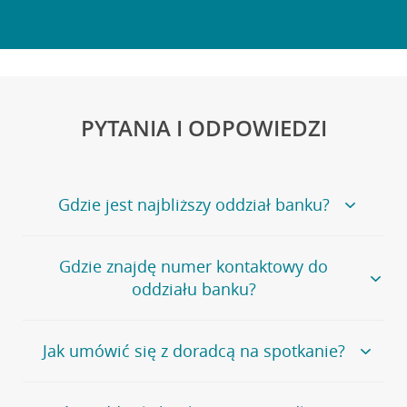
PYTANIA I ODPOWIEDZI
Gdzie jest najbliższy oddział banku?
Jeśli szukasz oddziału naszego banku, zapraszamy na
Gdzie znajdę numer kontaktowy do
stronę
Placówki i bankomaty
, na której znajduje się
oddziału banku?
wygodna wyszukiwarka.
Alternatywnie, możesz skorzystać z pełnej
listy naszych
oddziałów
.
Bank Credit Agricole nie udostępnia ogólnego numeru
Jak umówić się z doradcą na spotkanie?
telefonu do placówki bankowej.
Przejdź do pytania
Polecamy skorzystanie z możliwości wcześniejszego
Jeśli jesteś już
naszym