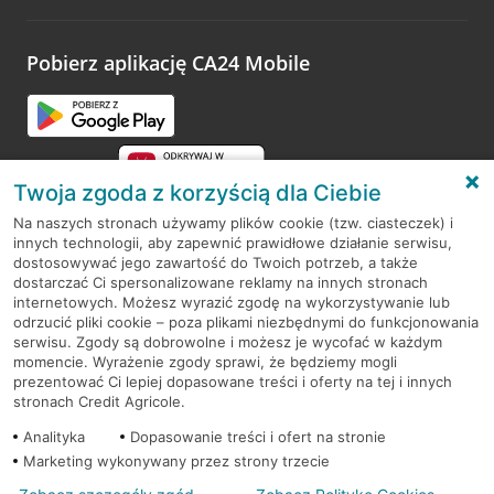
odwiedzoną placówkę i wypełnić formularz w ramach
platformy Profil Firmy w Google. Dziękujemy za wszystkie
opinie.
Pobierz aplikację CA24 Mobile
Przejdź do pytania
Twoja zgoda z korzyścią dla Ciebie
Na naszych stronach używamy plików cookie (tzw. ciasteczek) i
innych technologii, aby zapewnić prawidłowe działanie serwisu,
RODO
dostosowywać jego zawartość do Twoich potrzeb, a także
dostarczać Ci spersonalizowane reklamy na innych stronach
Regulamin serwisu
internetowych. Możesz wyrazić zgodę na wykorzystywanie lub
odrzucić pliki cookie – poza plikami niezbędnymi do funkcjonowania
Mapa serwisu
serwisu. Zgody są dobrowolne i możesz je wycofać w każdym
momencie. Wyrażenie zgody sprawi, że będziemy mogli
Polityka
Cookies
prezentować Ci lepiej dopasowane treści i oferty na tej i innych
stronach Credit Agricole.
Polityka prywatności
Analityka
Dopasowanie treści i ofert na stronie
Marketing wykonywany przez strony trzecie