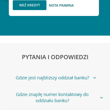
WEŹ KREDYT
NOTA PRAWNA
PYTANIA I ODPOWIEDZI
Gdzie jest najbliższy oddział banku?
Jeśli szukasz oddziału naszego banku, zapraszamy na
Gdzie znajdę numer kontaktowy do
stronę
Placówki i bankomaty
, na której znajduje się
oddziału banku?
wygodna wyszukiwarka.
Alternatywnie, możesz skorzystać z pełnej
listy naszych