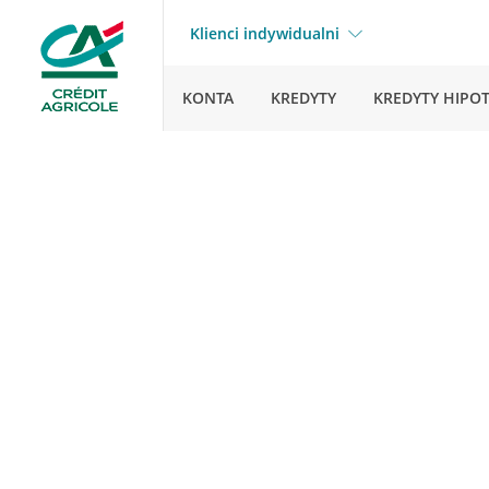
Klienci indywidualni
KONTA
KREDYTY
KREDYTY HIPO