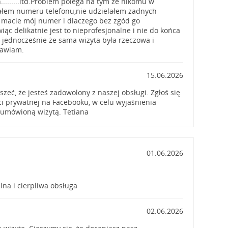
........itd.Problem polega na tym że nikomu w
ałem numeru telefonu,nie udzielałem żadnych
 macie mój numer i dlaczego bez zgód go
ąc delikatnie jest to nieprofesjonalne i nie do końca
jednocześnie że sama wizyta była rzeczowa i
rawiam.
15.06.2026
zeć, że jesteś zadowolony z naszej obsługi. Zgłoś się
 prywatnej na Facebooku, w celu wyjaśnienia
z umówioną wizytą. Tetiana
01.06.2026
lna i cierpliwa obsługa
02.06.2026