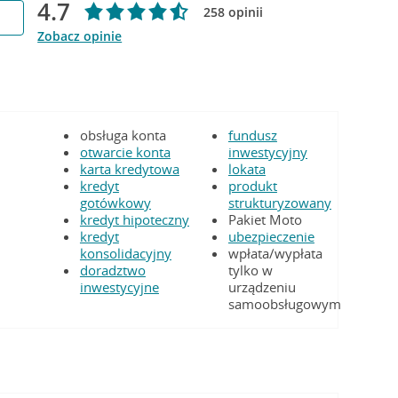
4.7
258 opinii
Zobacz opinie
obsługa konta
fundusz
otwarcie konta
inwestycyjny
karta kredytowa
lokata
kredyt
produkt
gotówkowy
strukturyzowany
kredyt hipoteczny
Pakiet Moto
kredyt
ubezpieczenie
konsolidacyjny
wpłata/wypłata
doradztwo
tylko w
inwestycyjne
urządzeniu
samoobsługowym