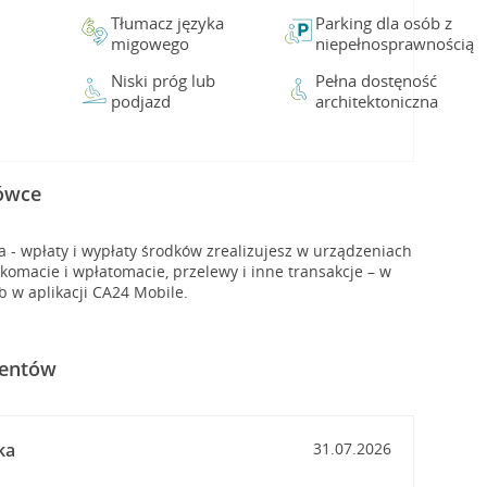
Tłumacz języka
Parking dla osób z
migowego
niepełnosprawnością
Niski próg lub
Pełna dostęność
podjazd
architektoniczna
cówce
- wpłaty i wypłaty środków zrealizujesz w urządzeniach
macie i wpłatomacie, przelewy i inne transakcje – w
b w aplikacji CA24 Mobile.
ientów
ka
31.07.2026