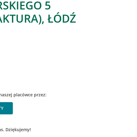
RSKIEGO 5
KTURA), ŁÓDŹ
naszej placówce przez:
TY
as. Dziękujemy!