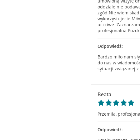
umówioną wizytę dn.
oddziale nie podaw
zgód.Nie wiem skąd
wykorzystujecie.Mówi
uczciwe..Zaznaczam 
profesjonalna.Pozd
Odpowiedź:
Bardzo miło nam słys
do nas w wiadomości
sytuacji związanej 
Beata
Przemiła, profesjona
Odpowiedź: