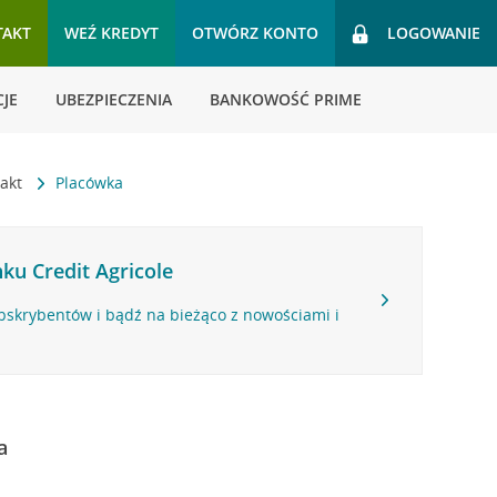
TAKT
WEŹ KREDYT
OTWÓRZ KONTO
LOGOWANIE
JE
UBEZPIECZENIA
BANKOWOŚĆ PRIME
takt
Placówka
ku Credit Agricole
bskrybentów i bądź na bieżąco z nowościami i
a