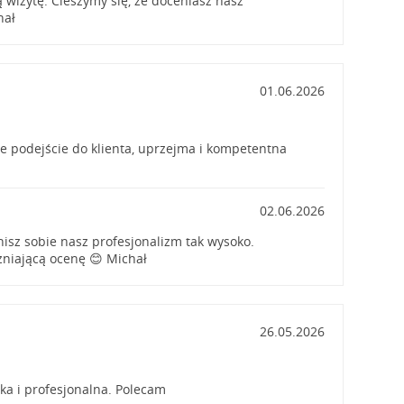
 wizytę. Cieszymy się, że doceniasz nasz
hał
01.06.2026
e podejście do klienta, uprzejma i kompetentna
02.06.2026
nisz sobie nasz profesjonalizm tak wysoko.
niającą ocenę 😊 Michał
26.05.2026
ka i profesjonalna. Polecam