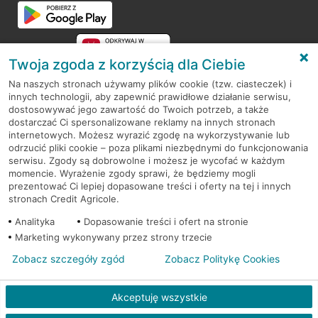
Przejdź do pytania
Twoja zgoda z korzyścią dla Ciebie
Na naszych stronach używamy plików cookie (tzw. ciasteczek) i
innych technologii, aby zapewnić prawidłowe działanie serwisu,
RODO
dostosowywać jego zawartość do Twoich potrzeb, a także
dostarczać Ci spersonalizowane reklamy na innych stronach
Regulamin serwisu
internetowych. Możesz wyrazić zgodę na wykorzystywanie lub
odrzucić pliki cookie – poza plikami niezbędnymi do funkcjonowania
Mapa serwisu
serwisu. Zgody są dobrowolne i możesz je wycofać w każdym
momencie. Wyrażenie zgody sprawi, że będziemy mogli
Polityka
Cookies
prezentować Ci lepiej dopasowane treści i oferty na tej i innych
stronach Credit Agricole.
Polityka prywatności
Analityka
Dopasowanie treści i ofert na stronie
Marketing wykonywany przez strony trzecie
Zobacz szczegóły zgód
Zobacz Politykę Cookies
© 2026 Credit Agricole Bank Polska S.A. Wszelkie prawa zastrzeżone
Akceptuję wszystkie