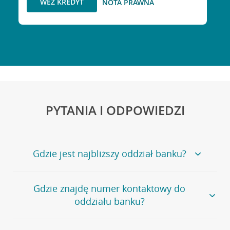
WEŹ KREDYT
NOTA PRAWNA
PYTANIA I ODPOWIEDZI
Gdzie jest najbliższy oddział banku?
Jeśli szukasz oddziału naszego banku, zapraszamy na
Gdzie znajdę numer kontaktowy do
stronę
Placówki i bankomaty
, na której znajduje się
oddziału banku?
wygodna wyszukiwarka.
Alternatywnie, możesz skorzystać z pełnej
listy naszych