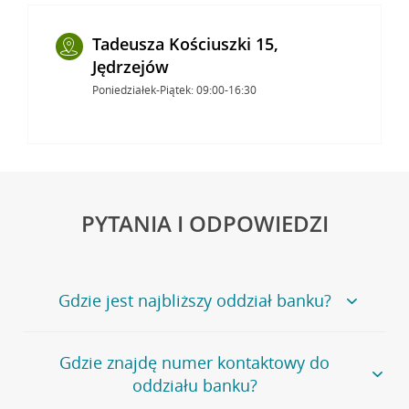
Tadeusza Kościuszki 15,
Jędrzejów
Poniedziałek-Piątek: 09:00-16:30
PYTANIA I ODPOWIEDZI
Gdzie jest najbliższy oddział banku?
Jeśli szukasz oddziału naszego banku, zapraszamy na
Gdzie znajdę numer kontaktowy do
stronę
Placówki i bankomaty
, na której znajduje się
oddziału banku?
wygodna wyszukiwarka.