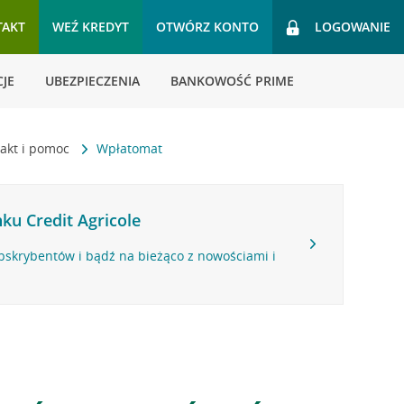
TAKT
WEŹ KREDYT
OTWÓRZ KONTO
LOGOWANIE
JE
UBEZPIECZENIA
BANKOWOŚĆ PRIME
akt i pomoc
Wpłatomat
ku Credit Agricole
bskrybentów i bądź na bieżąco z nowościami i