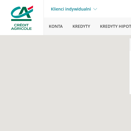
Klienci indywidualni
KONTA
KREDYTY
KREDYTY HIPO