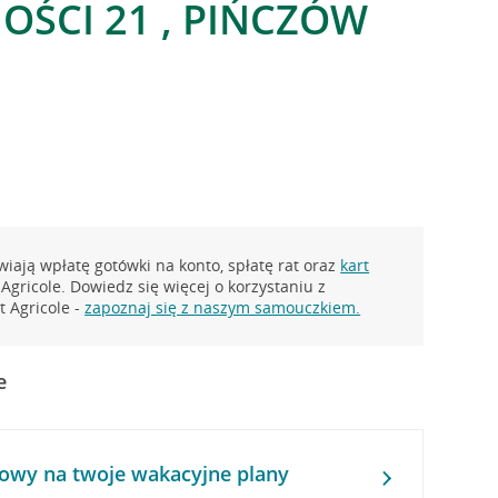
OŚCI 21 , PIŃCZÓW
iają wpłatę gotówki na konto, spłatę rat oraz
kart
Agricole. Dowiedz się więcej o korzystaniu z
 Agricole -
zapoznaj się z naszym samouczkiem.
e
owy na twoje wakacyjne plany