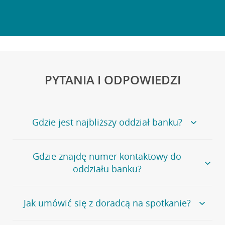
PYTANIA I ODPOWIEDZI
Gdzie jest najbliższy oddział banku?
Jeśli szukasz oddziału naszego banku, zapraszamy na
Gdzie znajdę numer kontaktowy do
stronę
Placówki i bankomaty
, na której znajduje się
oddziału banku?
wygodna wyszukiwarka.
Alternatywnie, możesz skorzystać z pełnej
listy naszych
oddziałów
.
Bank Credit Agricole nie udostępnia ogólnego numeru
Jak umówić się z doradcą na spotkanie?
telefonu do placówki bankowej.
Przejdź do pytania