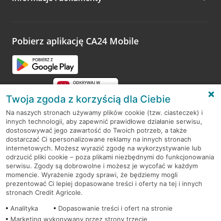
Zachęcamy do podzielenia się z nami opinią o wizycie.
Wystarczy przejść na stronę
Oceń wizytę
, wyszukać
odwiedzoną placówkę i wypełnić formularz w ramach
platformy Profil Firmy w Google. Dziękujemy za wszystkie
opinie.
Pobierz aplikację CA24 Mobile
Przejdź do pytania
Twoja zgoda z korzyścią dla Ciebie
Na naszych stronach używamy plików cookie (tzw. ciasteczek) i
innych technologii, aby zapewnić prawidłowe działanie serwisu,
RODO
dostosowywać jego zawartość do Twoich potrzeb, a także
dostarczać Ci spersonalizowane reklamy na innych stronach
Regulamin serwisu
internetowych. Możesz wyrazić zgodę na wykorzystywanie lub
odrzucić pliki cookie – poza plikami niezbędnymi do funkcjonowania
Mapa serwisu
serwisu. Zgody są dobrowolne i możesz je wycofać w każdym
momencie. Wyrażenie zgody sprawi, że będziemy mogli
Polityka
Cookies
prezentować Ci lepiej dopasowane treści i oferty na tej i innych
stronach Credit Agricole.
Polityka prywatności
Analityka
Dopasowanie treści i ofert na stronie
Marketing wykonywany przez strony trzecie