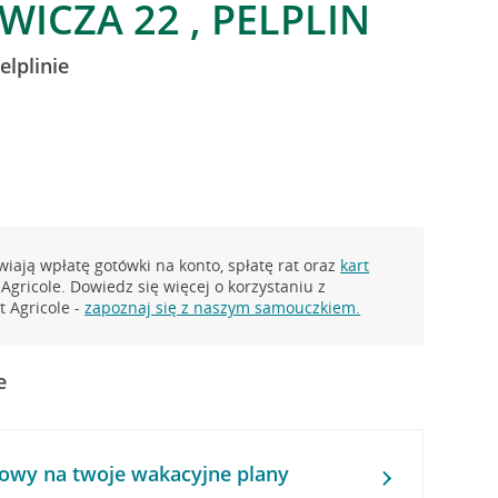
WICZA 22 , PELPLIN
elplinie
iają wpłatę gotówki na konto, spłatę rat oraz
kart
Agricole. Dowiedz się więcej o korzystaniu z
 Agricole -
zapoznaj się z naszym samouczkiem.
e
owy na twoje wakacyjne plany