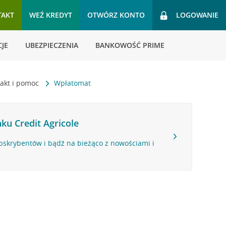
TAKT
WEŹ KREDYT
OTWÓRZ KONTO
LOGOWANIE
JE
UBEZPIECZENIA
BANKOWOŚĆ PRIME
akt i pomoc
Wpłatomat
ku Credit Agricole
bskrybentów i bądź na bieżąco z nowościami i