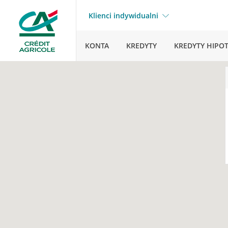
Klienci indywidualni
KONTA
KREDYTY
KREDYTY HIPO