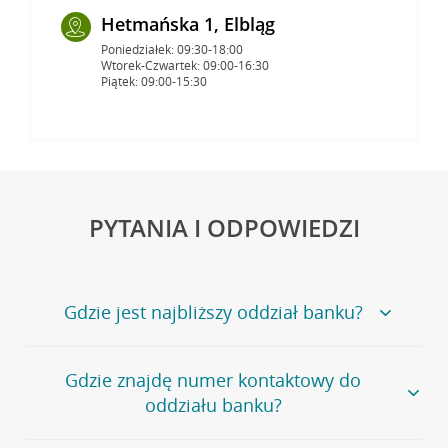
Hetmańska 1, Elbląg
Poniedziałek: 09:30-18:00
Wtorek-Czwartek: 09:00-16:30
Piątek: 09:00-15:30
PYTANIA I ODPOWIEDZI
Gdzie jest najbliższy oddział banku?
Jeśli szukasz oddziału naszego banku, zapraszamy na
Gdzie znajdę numer kontaktowy do
stronę
Placówki i bankomaty
, na której znajduje się
oddziału banku?
wygodna wyszukiwarka.
Alternatywnie, możesz skorzystać z pełnej
listy naszych