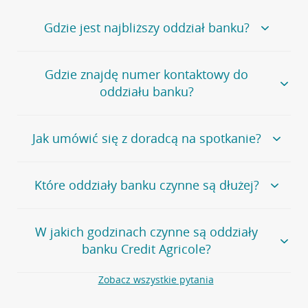
Gdzie jest najbliższy oddział banku?
Jeśli szukasz oddziału naszego banku, zapraszamy na
Gdzie znajdę numer kontaktowy do
stronę
Placówki i bankomaty
, na której znajduje się
oddziału banku?
wygodna wyszukiwarka.
Alternatywnie, możesz skorzystać z pełnej
listy naszych
oddziałów
.
Bank Credit Agricole nie udostępnia ogólnego numeru
Jak umówić się z doradcą na spotkanie?
telefonu do placówki bankowej.
Przejdź do pytania
Polecamy skorzystanie z możliwości wcześniejszego
Jeśli jesteś już
naszym
umówienia się z doradcą w placówce bankowej
.
Które oddziały banku czynne są dłużej?
klientem
możesz
samodzielnie
umówić się na spotkanie z
Twoim doradcą w wybranym terminie. Zrób to:
Przejdź do pytania
Większość naszych oddziałów czynna jest w
podobnych
w
aplikacji CA24 Mobile
- po zalogowaniu kliknij w ikonę
W jakich godzinach czynne są oddziały
godzinach
. Dokładne godziny pracy uzależnione są od
kontaktu w prawym górnym rogu, a następnie w przycisk
banku Credit Agricole?
lokalnych uwarunkowań i potrzeb klientów danej placówki.
Umów nowe spotkanie –
zobacz jak to zrobić
w
serwisie CA24 eBank
- po zalogowaniu wybierz
Aby sprawdzić godziny pracy oddziałów, zapraszamy na
Zobacz wszystkie pytania
opcję Umów spotkanie
w górnym menu.
stronę
Placówki i bankomaty
, na której znajduje się
Oddziały banku Credit Agricole czynne są w
wygodna wyszukiwarka. Skorzystaj z filtra "Czynne" i
standardowych, szeroko stosowanych godzinach pracy