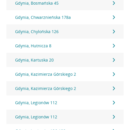
Gdynia, Bosmańska 45
Gdynia, Chwarznieńska 178a
Gdynia, Chylońska 126
Gdynia, Hutnicza 8
Gdynia, Kartuska 20
Gdynia, Kazimierza Górskiego 2
Gdynia, Kazimierza Górskiego 2
Gdynia, Legionów 112
Gdynia, Legionów 112