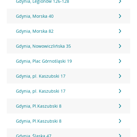
Gdynia, Legionów 126-128
Gdynia, Morska 40
Gdynia, Morska 82
Gdynia, Nowowiczlińska 35
Gdynia, Plac Górnośląski 19
Gdynia, pl. Kaszubski 17
Gdynia, pl. Kaszubski 17
Gdynia, Pl.Kaszubski 8
Gdynia, Pl.Kaszubski 8
Gdynia, Śląska 47