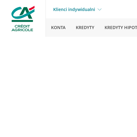
Klienci indywidualni
KONTA
KREDYTY
KREDYTY HIPO