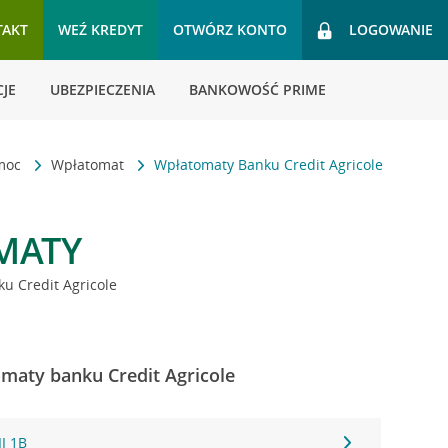
TAKT
WEŹ KREDYT
OTWÓRZ KONTO
LOGOWANIE
JE
UBEZPIECZENIA
BANKOWOŚĆ PRIME
omoc
Wpłatomat
Wpłatomaty Banku Credit Agricole
MATY
u Credit Agricole
maty banku Credit Agricole
II 1B