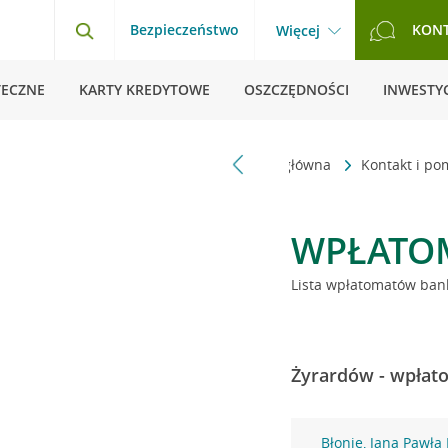
Bezpieczeństwo
KON
Więcej
TECZNE
KARTY KREDYTOWE
OSZCZĘDNOŚCI
INWESTYC
Strona główna
Kontakt i p
WPŁATO
Lista wpłatomatów bank
Żyrardów - wpłato
Błonie, Jana Pawła 