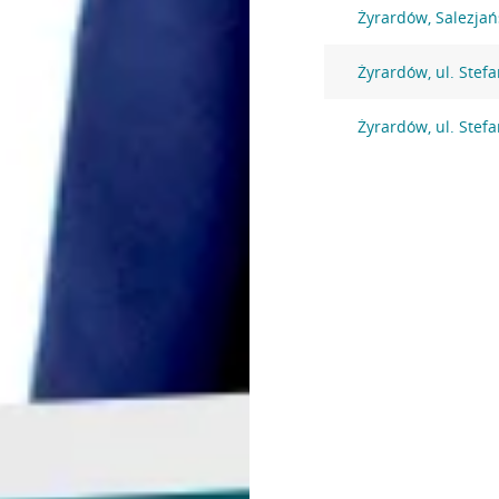
Żyrardów, Salezjań
Żyrardów, ul. Stef
Żyrardów, ul. Stef