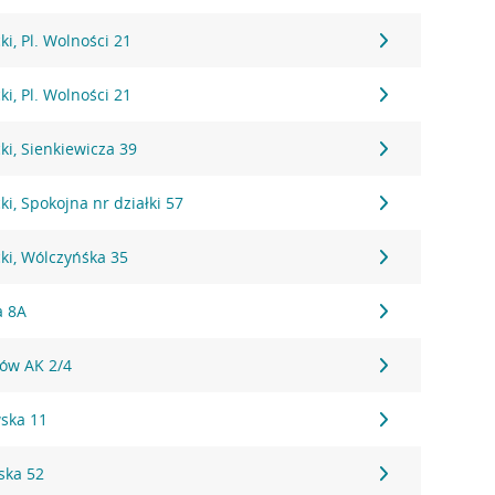
i, Pl. Wolności 21
i, Pl. Wolności 21
i, Sienkiewicza 39
i, Spokojna nr działki 57
ki, Wólczyńśka 35
a 8A
tów AK 2/4
ska 11
ska 52