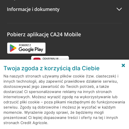
A po wizycie…
Informacje i dokumenty
Zachęcamy do podzielenia się z nami opinią o wizycie.
Wystarczy przejść na stronę
Oceń wizytę
, wyszukać
odwiedzoną placówkę i wypełnić formularz w ramach
platformy Profil Firmy w Google. Dziękujemy za wszystkie
opinie.
Pobierz aplikację CA24 Mobile
Przejdź do pytania
Twoja zgoda z korzyścią dla Ciebie
Na naszych stronach używamy plików cookie (tzw. ciasteczek) i
innych technologii, aby zapewnić prawidłowe działanie serwisu,
RODO
dostosowywać jego zawartość do Twoich potrzeb, a także
dostarczać Ci spersonalizowane reklamy na innych stronach
Regulamin serwisu
internetowych. Możesz wyrazić zgodę na wykorzystywanie lub
odrzucić pliki cookie – poza plikami niezbędnymi do funkcjonowania
Mapa serwisu
serwisu. Zgody są dobrowolne i możesz je wycofać w każdym
momencie. Wyrażenie zgody sprawi, że będziemy mogli
Polityka
Cookies
prezentować Ci lepiej dopasowane treści i oferty na tej i innych
stronach Credit Agricole.
Polityka prywatności