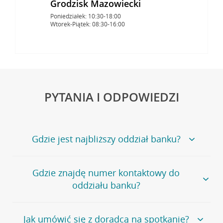
Grodzisk Mazowiecki
Poniedziałek: 10:30-18:00
Wtorek-Piątek: 08:30-16:00
PYTANIA I ODPOWIEDZI
Gdzie jest najbliższy oddział banku?
Jeśli szukasz oddziału naszego banku, zapraszamy na
Gdzie znajdę numer kontaktowy do
stronę
Placówki i bankomaty
, na której znajduje się
oddziału banku?
wygodna wyszukiwarka.
Alternatywnie, możesz skorzystać z pełnej
listy naszych
oddziałów
.
Bank Credit Agricole nie udostępnia ogólnego numeru
Jak umówić się z doradcą na spotkanie?