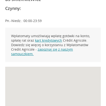
Czynny:
Pn.-Niedz.: 00:00-23:59
Wpłatomaty umożliwiają wpłatę gotówki na konto,
spłatę rat oraz
kart kredytowych
Crédit Agricole.
Dowiedz się więcej o korzystaniu z Wpłatomatów
Credit Agricole -
zapoznaj się z naszym
samouczkiem.