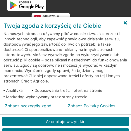
Twoja zgoda z korzyścią dla Ciebie
Na naszych stronach używamy plików cookie (tzw. ciasteczek) i
innych technologii, aby zapewnić prawidłowe działanie serwisu,
RODO
dostosowywać jego zawartość do Twoich potrzeb, a także
dostarczać Ci spersonalizowane reklamy na innych stronach
Regulamin serwisu
internetowych. Możesz wyrazić zgodę na wykorzystywanie lub
odrzucić pliki cookie – poza plikami niezbędnymi do funkcjonowania
Mapa serwisu
serwisu. Zgody są dobrowolne i możesz je wycofać w każdym
momencie. Wyrażenie zgody sprawi, że będziemy mogli
Polityka
Cookies
prezentować Ci lepiej dopasowane treści i oferty na tej i innych
stronach Credit Agricole.
Polityka prywatności
Analityka
Dopasowanie treści i ofert na stronie
Marketing wykonywany przez strony trzecie
Zobacz szczegóły zgód
Zobacz Politykę Cookies
© 2026 Credit Agricole Bank Polska S.A. Wszelkie prawa zastrzeżone
Akceptuję wszystkie